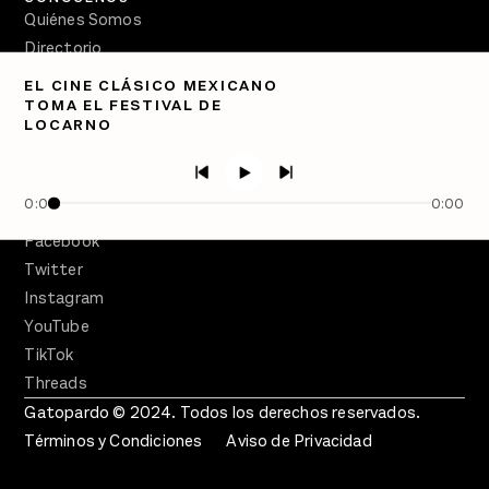
Quiénes Somos
Directorio
EL CINE CLÁSICO MEXICANO
PÓDCASTS
TOMA EL FESTIVAL DE
Semanario Gatopardo
LOCARNO
En Qué Momento
Crecer en Distopía
0:00
0:00
SÍGUENOS
Facebook
Twitter
Instagram
YouTube
TikTok
Threads
Gatopardo © 2024. Todos los derechos reservados.
Términos y Condiciones
Aviso de Privacidad