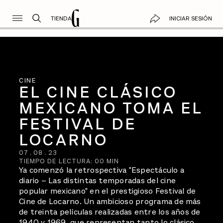
TIENDA
INICIAR SESIÓN
CINE
EL CINE CLÁSICO
MEXICANO TOMA EL
FESTIVAL DE
LOCARNO
07
.
08
.
23
TIEMPO DE LECTURA:
00
MIN
Ya comenzó la retrospectiva "Espectáculo a
diario – Las distintas temporadas del cine
popular mexicano" en el prestigioso Festival de
Cine de Locarno. Un ambicioso programa de más
de treinta películas realizadas entre los años de
1940 y 1969, que representan tanto lo clásico