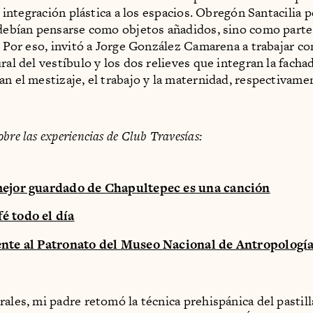
la integración plástica a los espacios. Obregón Santacilia
 debían pensarse como objetos añadidos, sino como part
. Por eso, invitó a Jorge González Camarena a trabajar con
ral del vestíbulo y los dos relieves que integran la facha
an el mestizaje, el trabajo y la maternidad, respectivame
bre las experiencias de Club Travesías:
mejor guardado de Chapultepec es una canción
é todo el día
ente al Patronato del Museo Nacional de Antropologí
rales, mi padre retomó la técnica prehispánica del pastill