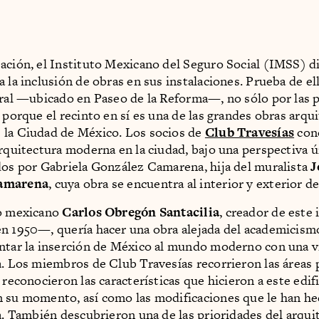
ación, el Instituto Mexicano del Seguro Social (IMSS) d
 la inclusión de obras en sus instalaciones. Prueba de el
tral —ubicado en Paseo de la Reforma—, no sólo por las 
o porque el recinto en sí es una de las grandes obras arqu
 la Ciudad de México. Los socios de
Club Travesías
con
arquitectura moderna en la ciudad, bajo una perspectiva ú
dos por Gabriela González Camarena, hija del muralista
J
amarena
, cuya obra se encuentra al interior y exterior del
to mexicano
Carlos Obregón Santacilia
, creador de est
n 1950—, quería hacer una obra alejada del academicismo
ntar la inserción de México al mundo moderno con una v
a. Los miembros de Club Travesías recorrieron las áreas 
 reconocieron las características que hicieron a este edif
 su momento, así como las modificaciones que le han he
ia. También descubrieron una de las prioridades del arquit