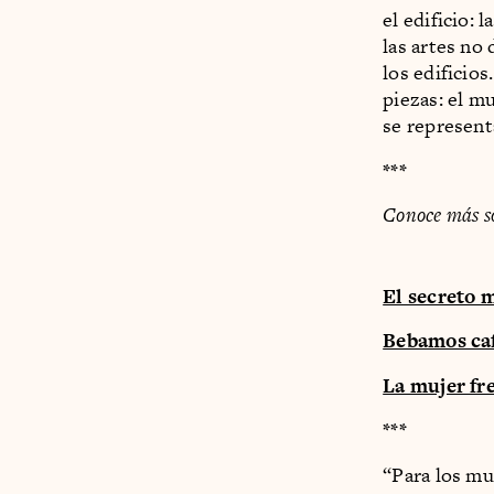
el edificio: 
las artes no
los edificios
piezas: el mu
se represent
***
Conoce más so
El secreto 
Bebamos caf
La mujer fr
***
“Para los mu