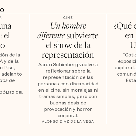
DO
A
CINE
una
Un hombre
¿Qué e
: el
diferente
subvierte
en
do
el show de la
U
representación
ión de la
"Coti
 y de la
exposic
Aaron Schimberg vuelve a
o Piso,
explora l
reflexionar sobre la
 adelanto
comunida
representación de las
dos de
Esta
personas con discapacidad
.
en el cine, sin moralejas ni
 GÓMEZ DEL
tramas simples, pero con
buenas dosis de
provocación y horror
corporal.
ALONSO DÍAZ DE LA VEGA