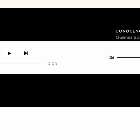
CONÓCEN
Quiénes S
Directorio
0:00