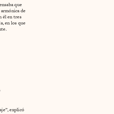
 pensaba que
e armónica de
 él en tres
da, en los que
nte.
a
aje”, explicó