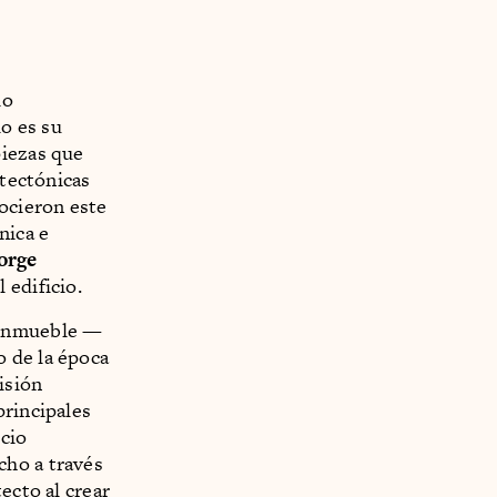
io
lo es su
piezas que
itectónicas
ocieron este
nica e
orge
 edificio.
e inmueble —
 de la época
isión
principales
icio
cho a través
ecto al crear