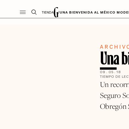
TIENDA
/
UNA BIENVENIDA AL MÉXICO MOD
ARCHIV
Una b
09
.
05
.
18
TIEMPO DE LE
Un recorri
Seguro So
Obregón S