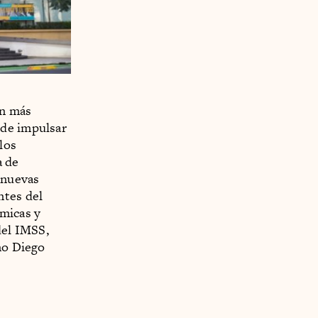
ón más
 de impulsar
los
a de
 nuevas
ntes del
ómicas y
del IMSS,
omo Diego