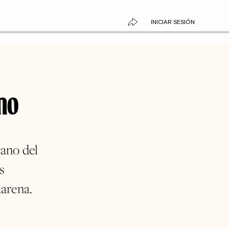
INICIAR SESIÓN
no
cano del
s
marena.