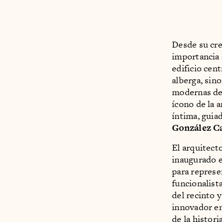
Desde su cre
importancia a
edificio cen
alberga, sin
modernas de
ícono de la 
íntima, guia
González C
El arquitec
inaugurado e
para represe
funcionalist
del recinto y
innovador en
de la histor