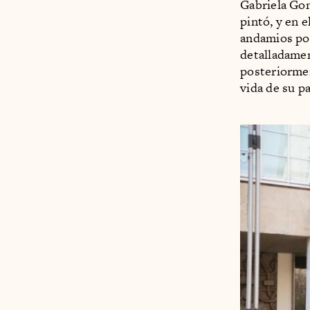
Gabriela Gon
pintó, y en 
andamios por
detalladamen
posteriormen
vida de su p