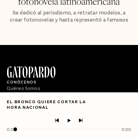
fotonovela latinoamericana
Se dedicó al periodismo, a retratar modelos, a
crear fotonovelas y hasta representó a famosos
CONÓCENOS
Quiénes Somos
Directorio
EL BRONCO QUIERE CORTAR LA
HORA NACIONAL
PÓDCASTS
Semanario Gatopardo
En Qué Momento
0:00
0:00
Crecer en Distopía