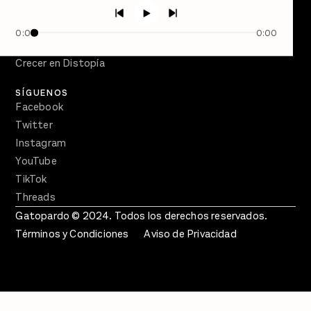
PÓDCASTS
Semanario Gatopardo
0:00
0:00
En Qué Momento
Crecer en Distopía
SÍGUENOS
Facebook
Twitter
Instagram
YouTube
TikTok
Threads
Gatopardo © 2024. Todos los derechos reservados.
Términos y Condiciones
Aviso de Privacidad