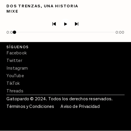
Directorio
DOS TRENZAS, UNA HISTORIA
MIXE
PÓDCASTS
Semanario Gatopardo
En Qué Momento
0:00
0:00
Crecer en Distopía
SÍGUENOS
Facebook
Twitter
Instagram
YouTube
TikTok
Threads
Gatopardo © 2024. Todos los derechos reservados.
Términos y Condiciones
Aviso de Privacidad