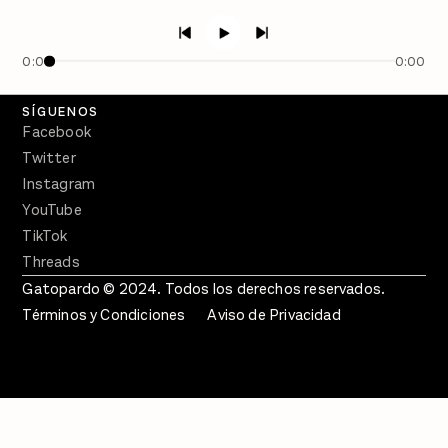
Semanario Gatopardo
En Qué Momento
0:00
0:00
Crecer en Distopía
SÍGUENOS
Facebook
Twitter
Instagram
YouTube
TikTok
Threads
Gatopardo © 2024. Todos los derechos reservados.
Términos y Condiciones
Aviso de Privacidad