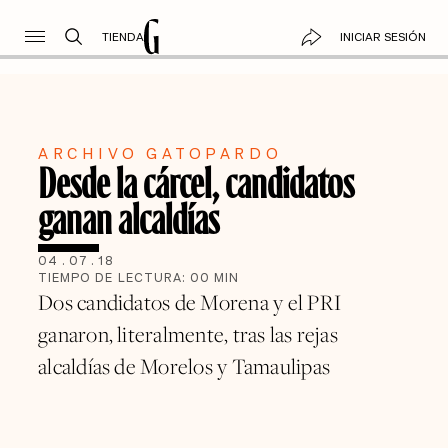
TIENDA
INICIAR SESIÓN
ARCHIVO GATOPARDO
Desde la cárcel, candidatos
ganan alcaldías
04
.
07
.
18
TIEMPO DE LECTURA:
00
MIN
Dos candidatos de Morena y el PRI
ganaron, literalmente, tras las rejas
alcaldías de Morelos y Tamaulipas