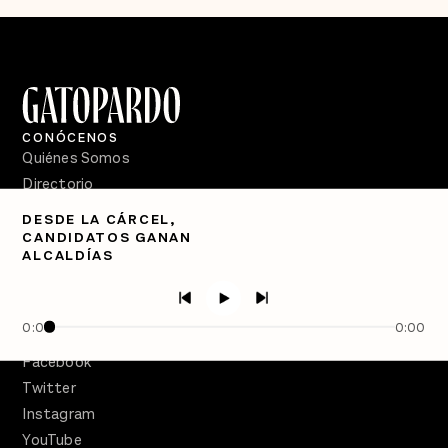
CONÓCENOS
Quiénes Somos
Directorio
DESDE LA CÁRCEL,
PÓDCASTS
CANDIDATOS GANAN
Semanario Gatopardo
ALCALDÍAS
En Qué Momento
Crecer en Distopía
0:00
0:00
SÍGUENOS
Facebook
Twitter
Instagram
YouTube