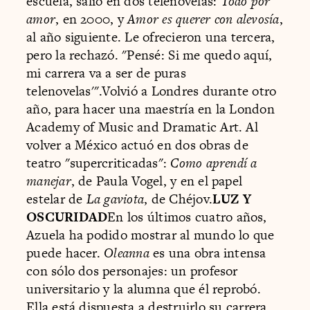
escuela, salió en dos telenovelas:
Todo por
amor
, en 2000, y
Amor es querer con alevosía
,
al año siguiente. Le ofrecieron una tercera,
pero la rechazó. "Pensé: Si me quedo aquí,
mi carrera va a ser de puras
telenovelas'".Volvió a Londres durante otro
año, para hacer una maestría en la London
Academy of Music and Dramatic Art. Al
volver a México actuó en dos obras de
teatro "supercriticadas":
Como aprendí a
manejar
, de Paula Vogel, y en el papel
estelar de
La gaviota
, de Chéjov.
LUZ Y
OSCURIDAD
En los últimos cuatro años,
Azuela ha podido mostrar al mundo lo que
puede hacer.
Oleanna
es una obra intensa
con sólo dos personajes: un profesor
universitario y la alumna que él reprobó.
Ella está dispuesta a destruirlo su carrera,