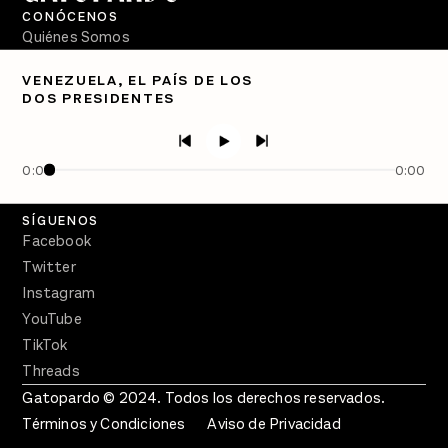
CONÓCENOS
Quiénes Somos
Directorio
VENEZUELA, EL PAÍS DE LOS
DOS PRESIDENTES
PÓDCASTS
Semanario Gatopardo
En Qué Momento
0:00
0:00
Crecer en Distopía
SÍGUENOS
Facebook
Twitter
Instagram
YouTube
TikTok
Threads
Gatopardo © 2024. Todos los derechos reservados.
Términos y Condiciones
Aviso de Privacidad