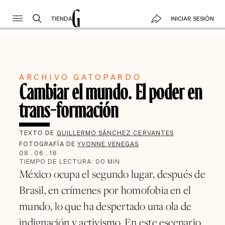
TIENDA
INICIAR SESIÓN
ARCHIVO GATOPARDO
Cambiar el mundo. El poder en
trans-formación
TEXTO DE
GUILLERMO SÁNCHEZ CERVANTES
FOTOGRAFÍA DE
YVONNE VENEGAS
08
.
06
.
16
TIEMPO DE LECTURA:
00
MIN
México ocupa el segundo lugar, después de
Brasil, en crímenes por homofobia en el
mundo, lo que ha despertado una ola de
indignación y activismo. En este escenario,