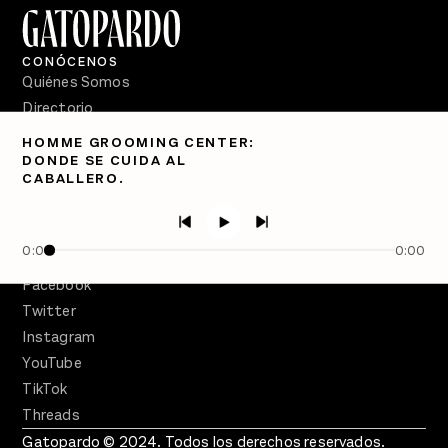
CONÓCENOS
Quiénes Somos
Directorio
HOMME GROOMING CENTER:
PÓDCASTS
DONDE SE CUIDA AL
Semanario Gatopardo
CABALLERO.
En Qué Momento
Crecer en Distopía
0:00
0:00
SÍGUENOS
Facebook
Twitter
Instagram
YouTube
TikTok
Threads
Gatopardo © 2024. Todos los derechos reservados.