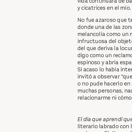
vida continuara de b
y cicatrices en el mío.
No fue azaroso que te
donde una de las zon
melancolía como un m
infructuosa del objet
del que deriva la loc
digo como un reclamo
espinoso y abría espac
Si acaso lo había in
invitó a observar “qu
o no pude hacerlo e
muchas personas, nad
relacionarme ni cómo
El día que aprendí qu
literario labrado con