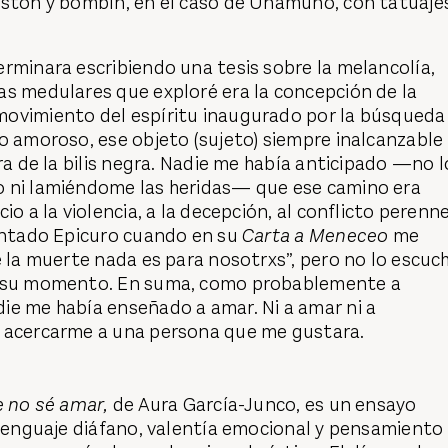
astón y bombín, en el caso de Unamuno, con tatuaje
rminara escribiendo una tesis sobre la melancolía,
as medulares que exploré era la concepción de la
ovimiento del espíritu inaugurado por la búsqueda
o amoroso, ese objeto (sujeto) siempre inalcanzable
ura de la bilis negra. Nadie me había anticipado —no l
 ni lamiéndome las heridas— que ese camino era
io a la violencia, a la decepción, al conflicto perenne
tentado Epicuro cuando en su
Carta a Meneceo
me
e la muerte nada es para nosotrxs”, pero no lo escuc
n su momento. En suma, como probablemente a
ie me había enseñado a amar. Ni a amar ni a
 acercarme a una persona que me gustara.
e no sé amar,
de Aura García-Junco, es un ensayo
 lenguaje diáfano, valentía emocional y pensamiento