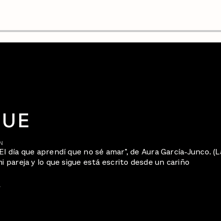
QUE
N
El día que aprendí que no sé amar", de Aura García-Junco. (L
i pareja y lo que sigue está escrito desde un cariño
S