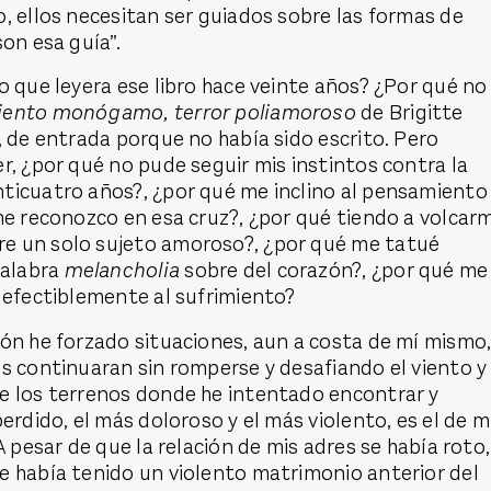
, ellos necesitan ser guiados sobre las formas de
son esa guía”.
o que leyera ese libro hace veinte años? ¿Por qué no
ento monógamo, terror poliamoroso
de Brigitte
, de entrada porque no había sido escrito. Pero
r, ¿por qué no pude seguir mis instintos contra la
ticuatro años?, ¿por qué me inclino al pensamiento
me reconozco en esa cruz?, ¿por qué tiendo a volcar
e un solo sujeto amoroso?, ¿por qué me tatué
alabra
melancholia
sobre del corazón?, ¿por qué me
defectiblemente al sufrimiento?
ón he forzado situaciones, aun a costa de mí mismo
s continuaran sin romperse y desafiando el viento y 
e los terrenos donde he intentado encontrar y
erdido, el más doloroso y el más violento, es el de m
A pesar de que la relación de mis adres se había roto,
e había tenido un violento matrimonio anterior del