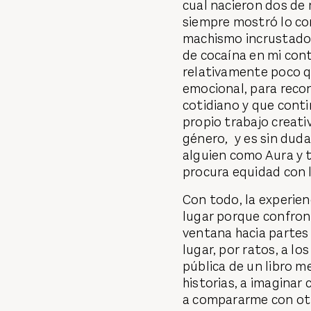
cual nacieron dos de 
siempre mostró lo con
machismo incrustados
de cocaína en mi cont
relativamente poco q
emocional, para reco
cotidiano y que conti
propio trabajo creati
género
,
y es sin dud
alguien como Aura y 
procura equidad con l
Con todo, la experienc
lugar porque confron
ventana hacia partes 
lugar, por ratos, a lo
pública de un libro 
historias, a imaginar
a compararme con ot