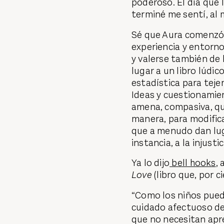
poderoso. El día que l
terminé me sentí, al 
Sé que Aura comenzó a
experiencia y entorn
y valerse también de l
lugar a un libro lúdic
estadística para teje
Ideas y cuestionamien
amena, compasiva, qu
manera, para modifica
que a menudo dan luga
instancia, a la injustic
Ya lo dijo
bell hooks
,
Love
(libro que, por c
“Como los niños puede
cuidado afectuoso de
que no necesitan apr