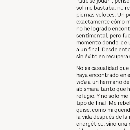
“Que se jodan”, pensé
sol me bastaba, no re
piernas veloces. Un 
exactamente cómo me 
no he logrado encontr
sentimental, pero fu
momento donde, de un
a un final. Desde ent
sin éxito en recuperar
No es casualidad que 
haya encontrado en 
vida
a un hermano de d
abismara tanto que ha
refugio. Y no solo me
tipo de final. Me rebe
quise, como mi querid
la vida después de l
energético, sino una r