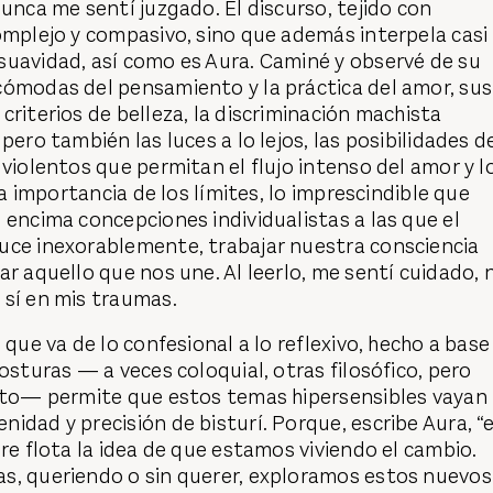
nunca me sentí juzgado. El discurso, tejido con
omplejo y compasivo, sino que además interpela casi
suavidad, así como es Aura. Caminé y observé de su
cómodas del pensamiento y la práctica del amor, sus
criterios de belleza, la discriminación machista
pero también las luces a lo lejos, las posibilidades d
 violentos que permitan el flujo intenso del amor y l
la importancia de los límites, lo imprescindible que
 encima concepciones individualistas a las que el
uce inexorablemente, trabajar nuestra consciencia
r aquello que nos une. Al leerlo, me sentí cuidado, 
 sí en mis traumas.
 que va de lo confesional a lo reflexivo, hecho a base
osturas — a veces coloquial, otras filosófico, pero
into— permite que estos temas hipersensibles vayan
idad y precisión de bisturí. Porque, escribe Aura, “
ire flota la idea de que estamos viviendo el cambio.
s, queriendo o sin querer, exploramos estos nuevos