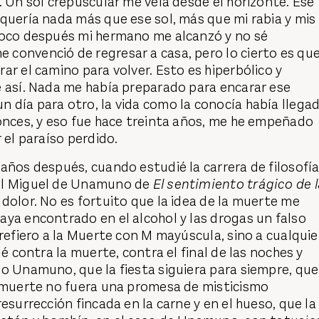
. Un sol crepuscular me veía desde el horizonte. Ese
quería nada más que ese sol, más que mi rabia y mis
poco después mi hermano me alcanzó y no sé
convenció de regresar a casa, pero lo cierto es qu
ar el camino para volver. Esto es hiperbólico y
e así. Nada me había preparado para encarar ese
 día para otro, la vida como la conocía había llega
onces, y eso fue hace treinta años, me he empeñado
 el paraíso perdido.
años después, cuando estudié la carrera de filosofía
el Miguel de Unamuno de
El sentimiento trágico de l
olor. No es fortuito que la idea de la muerte me
ya encontrado en el alcohol y las drogas un falso
 refiero a la Muerte con M mayúscula, sino a cualquie
lé contra la muerte, contra el final de las noches y
o Unamuno, que la fiesta siguiera para siempre, que
a muerte no fuera una promesa de misticismo
esurrección fincada en la carne y en el hueso, que la