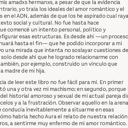
mis amadxs hermanxs, a pesar de que la evidencia
trario, yo traía los ideales del amor romántico y el
 en el ADN, además de que los he aspirado cual ray
exto social y cultural. No fue hasta hace
ue comencé un intento personal, político y
nfigurar esas estructuras. Es desde ahí —un proces
nuará hasta el fin— que he podido incorporar a mi
vo una mirada que intenta no soslayar cuestiones d
a solo desde ahí que he logrado relacionarme con
también, por ejemplo, construido un vínculo que
a madre de mi hija.
ia de leer este libro no fue fácil para mí. En primer
tó una y otra vez mi machismo; en segundo, porque 
del historial amoroso y sexual de mi actual pareja di
s celos y a la frustración. Observar aquello en la aren
me conducía inevitablemente a situarme en esas
 cómo habría hecho Aura el relato de nuestra relación
ros, a sentirme muy enfermo de mi amor romántico.