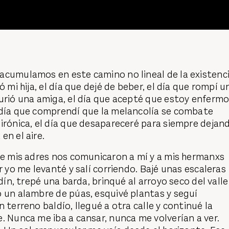
acumulamos en este camino no lineal de la existenc
ó mi hija, el día que dejé de beber, el día que rompí u
urió una amiga, el día que acepté que estoy enferm
 día que comprendí que la melancolía se combate
irónica, el día que desapareceré para siempre dejan
en el aire.
ue mis adres nos comunicaron a mí y a mis hermanxs
r yo me levanté y salí corriendo. Bajé unas escaleras
rdín, trepé una barda, brinqué al arroyo seco del valle
 un alambre de púas, esquivé plantas y seguí
 terreno baldío, llegué a otra calle y continué la
. Nunca me iba a cansar, nunca me volverían a ver.