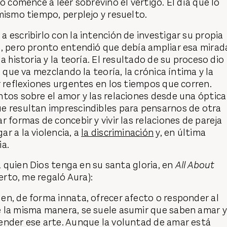
o comencé a leer sobrevino el vértigo. El día que lo
mismo tiempo, perplejo y resuelto.
 escribirlo con la intención de investigar su propia
o, pero pronto entendió que debía ampliar esa mirad
a historia y la teoría. El resultado de su proceso dio
o que va mezclando la teoría, la crónica íntima y la
r reflexiones urgentes en los tiempos que corren.
tos sobre el amor y las relaciones desde una óptica
e resultan imprescindibles para pensarnos de otra
r formas de concebir y vivir las relaciones de pareja
r a la violencia, a
la discriminación
y, en última
ia.
 a quien Dios tenga en su santa gloria, en
All About
ierto, me regaló Aura):
n, de forma innata, ofrecer afecto o responder al
 la misma manera, se suele asumir que saben amar y
ender ese arte. Aunque la voluntad de amar está