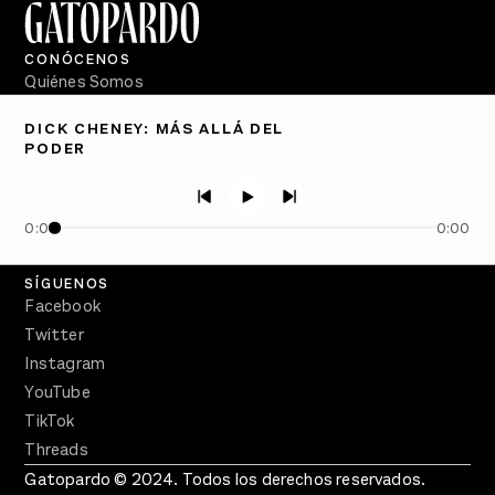
CONÓCENOS
Quiénes Somos
Directorio
DICK CHENEY: MÁS ALLÁ DEL
PODER
PÓDCASTS
Semanario Gatopardo
En Qué Momento
0:00
0:00
Crecer en Distopía
SÍGUENOS
Facebook
Twitter
Instagram
YouTube
TikTok
Threads
Gatopardo © 2024. Todos los derechos reservados.