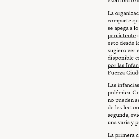
escritora bri
La organiza
comparte que
se apega a l
persistente
a
esto desde l
sugiero ver 
disponible 
por las Infa
Fuerza Ciuda
Las infancia
polémica. Co
no pueden se
de les lecto
segunda, evi
una varía y p
La primera ci