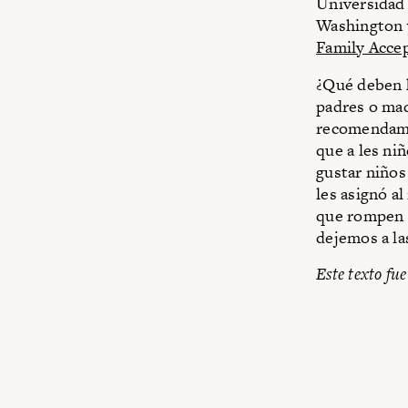
Universidad 
Washington y 
Family Acce
¿Qué deben h
padres o mad
recomendamo
que a les ni
gustar niño
les asignó a
que rompen c
dejemos a la
Este texto fu