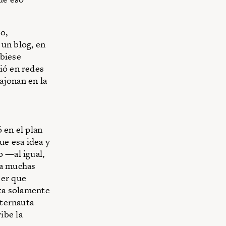
o,
n un blog, en
ubiese
ió en redes
ajonan en la
 en el plan
e esa idea y
o —al igual,
ra muchas
eer que
ata solamente
nternauta
ibe la