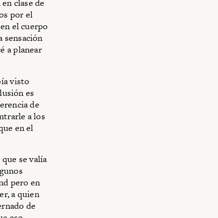
 en clase de
os por el
 en el cuerpo
a sensación
é a planear
ía visto
clusión es
ferencia de
trarle a los
que en el
 que se valía
lgunos
nd pero en
er, a quien
ternado de
ue eso