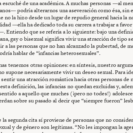
la escuché de una académica. A muchas personas —al men
canos— podría alterarnos una aseveración como ésa, sin 
ue no la hizo desde un lugar de repudio general hacia la n
idad —ella ha dedicado toda su carrera a trabajar a favor
. Entiendo que se refería a lo siguiente: bajo una defini
ana, gay o bisexual significa vivir una atracción de tipo s
uir a las personas que no han alcanzado la pubertad, de 
podría hablar de “infancias heterosexuales”.
nas tenemos otras opiniones: en síntesis, nuestro argum
 no supone necesariamente vivir un deseo sexual. Para id
n sentir una atracción romántica hacia otras personas de 
esta definición, las infancias no quedan excluidas y, ade
sentido a aquello que muches (¡pero no todes!) adolesce
erdan sobre su pasado al decir que “siempre fueron” lesb
la segunda cita sí proviene de personas que no consider
exual y de género son legítimas. “No les impongan la age