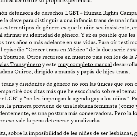
tánica acerca de su propia experiencia.
ción defensora de derechos LGBT+ Human Rights Campa
 la clave para distinguir a una infancia trans de una infa
os estereotipos de género es que le niñe sea
insistente, c
l afirmar su identidad de género. Y sí: es posible que le
os tres años o más adelante en sus vidas. Para oír testimo
el episodio “Crecer trans en México” de la docuserie
Fami
en
Youtube
. Otros recursos en nuestro país son los de la
ncias Transgénero
y este
muy completo manual
desarroll
dana Quiroz, dirigido a mamás y papás de hijes trans.
s trans y disidentes de género no son las únicas que son 
mpartiré dos citas más que he escuchado sobre el tema:
r LGB” y “no les impongan la agenda gay a los niños”. P
res, la primera proviene de una lesbiana feminista (como y
dentemente, es una postura más conservadora. Pero la ló
or eso vale la pena detenerse y analizarlas.
ta, sobre la imposibilidad de les niñes de ser lesbianas, 