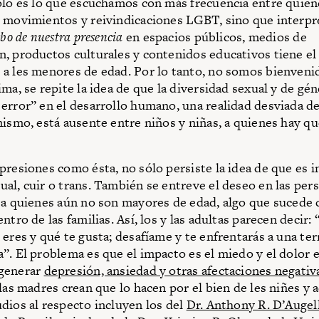
ólo es lo que escuchamos con más frecuencia entre quien
 movimientos y reivindicaciones LGBT, sino que interpr
sbo de nuestra presencia
en espacios públicos, medios de
, productos culturales y contenidos educativos tiene el
a les menores de edad. Por lo tanto, no somos bienvenid
ma, se repite la idea de que la diversidad sexual y de gé
error” en el desarrollo humano, una realidad desviada de
mismo, está ausente entre niños y niñas, a quienes hay qu
presiones como ésta, no sólo persiste la idea de que es 
al, cuir o trans. También se entreve el deseo en las per
 a quienes aún no son mayores de edad, algo que sucede 
ntro de las familias. Así, los y las adultas parecen decir:
 eres y qué te gusta; desafíame y te enfrentarás a una ter
”. El problema es que el impacto es el miedo y el dolor e
generar
depresión, ansiedad y otras afectaciones negativ
 las madres crean que lo hacen por el bien de les niñes y 
dios al respecto incluyen los del
Dr. Anthony R. D’Augell