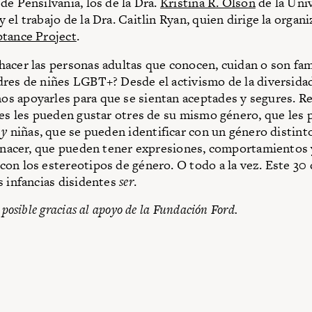
de Pensilvania, los de la Dra.
Kristina R. Olson
de la Uni
el trabajo de la Dra. Caitlin Ryan, quien dirige la organ
ptance Project
.
acer las personas adultas que conocen, cuidan o son fami
res de niñes LGBT+? Desde el activismo de la diversida
s apoyarles para que se sientan aceptades y segures. 
ñes les pueden gustar otres de su mismo género, que les
s
y
niñas, que se pueden identificar con un género distint
l nacer, que pueden tener expresiones, comportamientos 
on los estereotipos de género. O todo a la vez. Este 30 
s infancias disidentes
ser
.
e posible gracias al apoyo de la Fundación Ford.