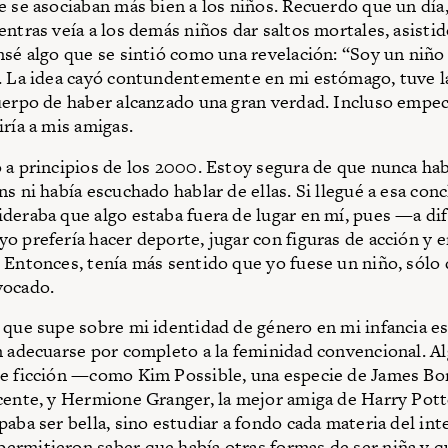
e se asociaban más bien a los niños. Recuerdo que un día,
entras veía a los demás niños dar saltos mortales, asistid
nsé algo que se sintió como una revelación: “Soy un niño
. La idea cayó contundentemente en mi estómago, tuve l
uerpo de haber alcanzado una gran verdad. Incluso empec
iría a mis amigas.
 a principios de los 2000. Estoy segura de que nunca hab
s ni había escuchado hablar de ellas. Si llegué a esa con
deraba que algo estaba fuera de lugar en mí, pues —a di
o prefería hacer deporte, jugar con figuras de acción y en
 Entonces, tenía más sentido que yo fuese un niño, sólo 
vocado.
 que supe sobre mi identidad de género en mi infancia es
n adecuarse por completo a la feminidad convencional. A
de ficción —como Kim Possible, una especie de James Bo
cente, y Hermione Granger, la mejor amiga de Harry Pott
paba ser bella, sino estudiar a fondo cada materia del in
rmitieron saber que había otras formas de ser niña y q