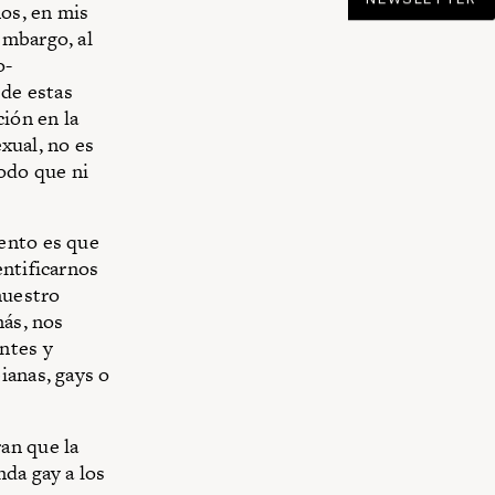
os, en mis
embargo, al
o-
 de estas
ción en la
exual, no es
modo que ni
ento es que
entificarnos
nuestro
más, nos
ntes y
ianas, gays o
an que la
nda gay a los