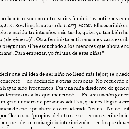
mo la mía resuenan entre varias feministas antitrans com
, J. K. Rowling, la autora de
Harry Potter
. Ella escribió e
biese nacido treinta años más tarde, quizá yo también h
o (de género)”. Otra feminista antitrans mexicana escrib
e preguntan si he escuchado a los menores que ahora enc
trans’. Para empezar, yo fui una de esas niñas”.
ecir que mi idea de ser niño no llegó más lejos; se quedó
oncreté— de decírselo a otras personas. No recuerdo qu
n hayan sido frecuentes. Fui una niña disidente de géner
las feministas a las que mencioné—. Esta situación gene
un gran número de personas adultas, quienes llegan a cr
fancia de ese tipo ahora es considerada “trans”. No se tr
por “las cosas ‘propias’ del otro sexo”, como escribe la i
tampoco de una misoginia interiorizada —es lo que descr