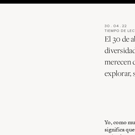
30
.
04
.
22
TIEMPO DE LE
El 30 de a
diversidad
merecen d
explorar, 
Yo, como muc
significa que