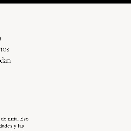
a
iños
edan
 de niña. Eso
dades y las