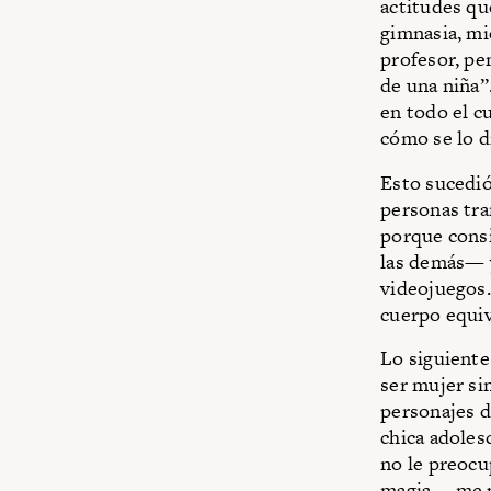
actitudes qu
gimnasia, mi
profesor, pe
de una niña”
en todo el c
cómo se lo d
Esto sucedió
personas tran
porque consi
las demás— y
videojuegos.
cuerpo equi
Lo siguiente
ser mujer si
personajes 
chica adoles
no le preocu
magia— me pe