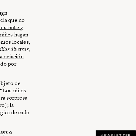
ign
ncia que no
onstante y
s niñes hagan
nios locales,
lias diversas
,
Asociación
ado por
objeto de
 “Los niños
ara sorpresa
o); la
gica de cada
gays o
NEWSLETTER