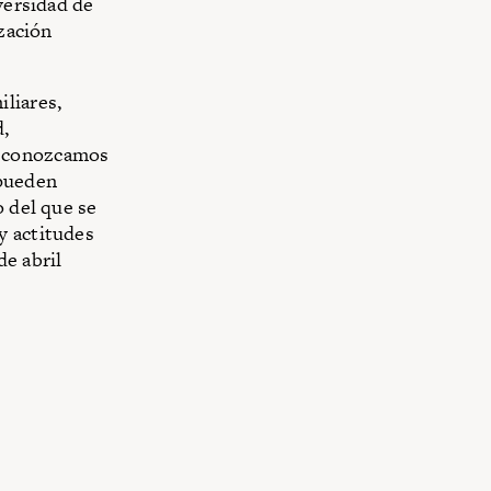
versidad de
ización
liares,
d,
Reconozcamos
 pueden
o del que se
y actitudes
de abril