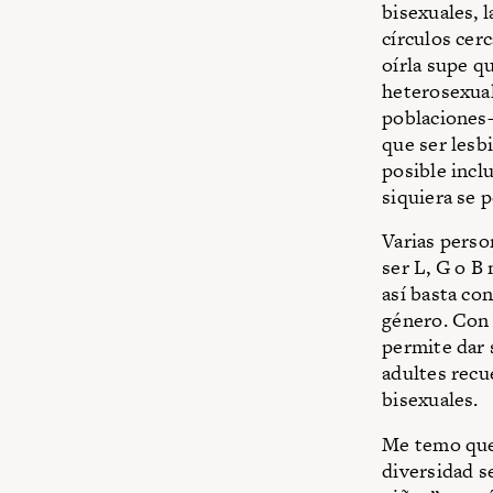
bisexuales, 
círculos cer
oírla supe q
heterosexual
poblaciones—
que ser lesbi
posible incl
siquiera se 
Varias perso
ser L, G o B
así basta co
género. Con 
permite dar 
adultes recu
bisexuales.
Me temo que 
diversidad s