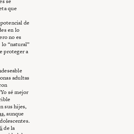
es se
eta que
 potencial de
es en lo
nero no es
 lo “natural”
e proteger a
indeseable
sonas adultas
con
 “Yo sé mejor
rible
n sus hijes,
as
, aunque
adolescentes.
i
de la