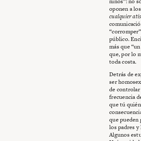
niños”: no s
oponen a los
cualquier ati
comunicación
“corromper” 
público. Enci
más que “un 
que, por lo 
toda costa.
Detrás de ex
ser homosexu
de controlar
frecuencia de
que tú quién
consecuencia
que pueden 
los padres y
Algunos estu