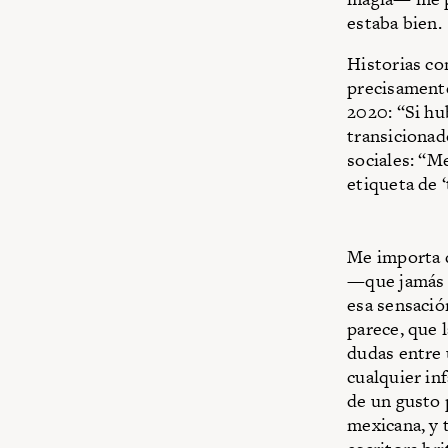
estaba bien.
Historias co
precisamente
2020: “Si hu
transicionad
sociales: “M
etiqueta de ‘
Me importa d
—que jamás c
esa sensació
parece, que 
dudas entre 
cualquier in
de un gusto 
mexicana, y 