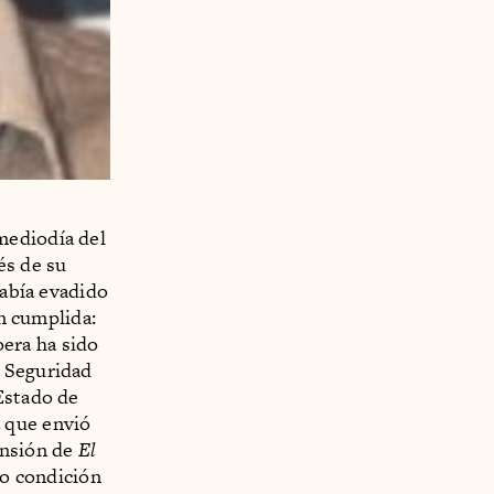
mediodía del
és de su
había evadido
ón cumplida:
era ha sido
e Seguridad
Estado de
 que envió
ensión de
El
jo condición