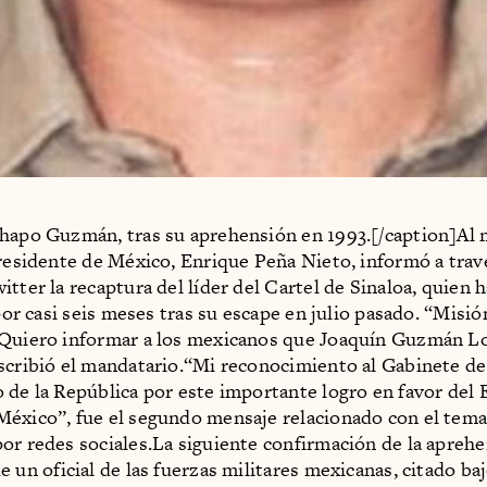
hapo Guzmán, tras su aprehensión en 1993.[/caption]Al 
presidente de México, Enrique Peña Nieto, informó a trav
itter la recaptura del líder del Cartel de Sinaloa, quien 
 por casi seis meses tras su escape en julio pasado. “Misi
Quiero informar a los mexicanos que Joaquín Guzmán Lo
scribió el mandatario.“Mi reconocimiento al Gabinete d
 de la República por este importante logro en favor del 
éxico”, fue el segundo mensaje relacionado con el tema
or redes sociales.La siguiente confirmación de la apreh
e un oficial de las fuerzas militares mexicanas, citado ba