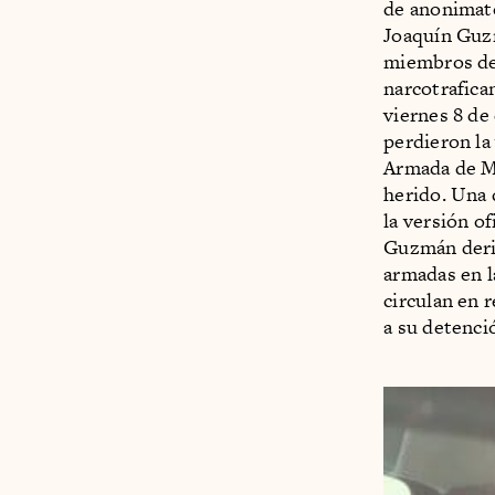
de anonimato
Joaquín Guzm
miembros de 
narcotrafica
viernes 8 de
perdieron la
Armada de M
herido. Una 
la versión o
Guzmán deriv
armadas en l
circulan en 
a su detenci