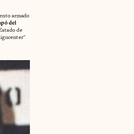
iento armado
apó del
 Estado de
ligncenter"