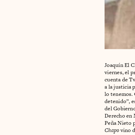
Joaquín El C
viernes, el 
cuenta de Tw
a la justicia
lo tenemos. 
detenido”, e
del Gobierno
Derecho en M
Peña Nieto p
Chapo
vino d