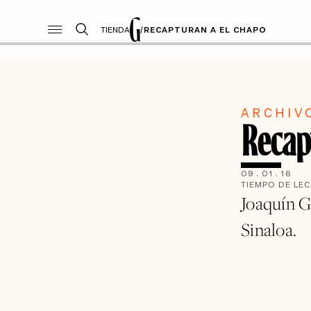
TIENDA
/
RECAPTURAN A EL CHAPO
ARCHIV
Recap
09
.
01
.
16
TIEMPO DE LE
Joaquín G
Sinaloa.