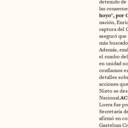
detenido de 
las consecue
hoyo", por 
nación, Enri
captura del
aseguró que 
más buscados
Además, exal
el rumbo del
en unidad no
confiamos en
detalles sobr
acciones que
Nieto se des
Nacional.
AC
Loera fue pr
Secretaría d
afirmó en co
Gastelum Cru