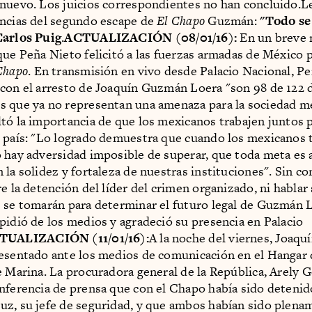
nuevo. Los juicios correspondientes no han concluido.L
ncias del segundo escape de
El Chapo
Guzmán:
"Todo se
Carlos Puig
.
ACTUALIZACIÓN (08/01/16):
En un breve 
que Peña Nieto felicitó a las fuerzas armadas de México p
Chapo
. En transmisión en vivo desde Palacio Nacional, P
con el arresto de Joaquín Guzmán Loera "son 98 de 122 
 que ya no representan una amenaza para la sociedad m
tó la importancia de que los mexicanos trabajen juntos 
 país: "Lo logrado demuestra que cuando los mexicanos
 hay adversidad imposible de superar, que toda meta es a
 la solidez y fortaleza de nuestras instituciones". Sin c
e la detención del líder del crimen organizado, ni hablar 
 se tomarán para determinar el futuro legal de Guzmán 
pidió de los medios y agradeció su presencia en Palacio
TUALIZACIÓN (11/01/16):
A la noche del viernes, Joaq
esentado ante los medios de comunicación en el Hangar 
e Marina. La procuradora general de la República, Arely 
nferencia de prensa que con el Chapo había sido detenid
z, su jefe de seguridad, y que ambos habían sido plena