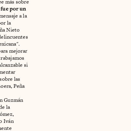
ee más sobre
 fue por un
mensaje a la
or la
eña Nieto
delincuentes
exicana".
para mejorar
 trabajamos
lcanzable si
omentar
sobre las
Loera, Peña
uín Guzmán
de la
Gómez,
o Iván
mente