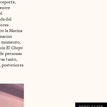
 reporte,
 entre
el
da del
sores
co la Marina
 marino
el momento,
quín
El Chapo
 de personas
ras tanto,
posteriores
NEWSLETTER