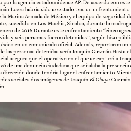
 por la agencia estadounidense AP. De acuerdo con este
án Loera habría sido arrestado tras un enfrentamiento
la Marina Armada de México y el equipo de seguridad d
nte, sucedido en Los Mochis, Sinaloa, durante la madruga
 enero de 2016.Durante este enfrentamiento “cinco agre
 vida y seis personas fueron detenidas”, según hizo públi
éxico en un comunicado oficial. Además, reportaron un
de las personas detenidas sería Joaquín Guzmán.Hasta 
ficial asegura que el operativo en el que se capturó a Joa
ó de una denuncia ciudadana que señalaba la presencia
a dirección donde tendría lugar el enfrentamiento.Mient
redes sociales dos imágenes de Joaquín
El Chapo
Guzmán, 
ón.