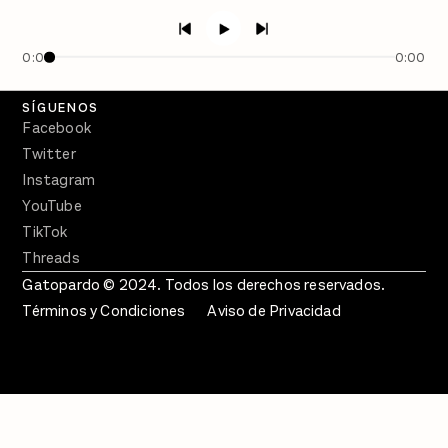
Semanario Gatopardo
En Qué Momento
0:00
0:00
Crecer en Distopía
SÍGUENOS
Facebook
Twitter
Instagram
YouTube
TikTok
Threads
Gatopardo © 2024. Todos los derechos reservados.
Términos y Condiciones
Aviso de Privacidad