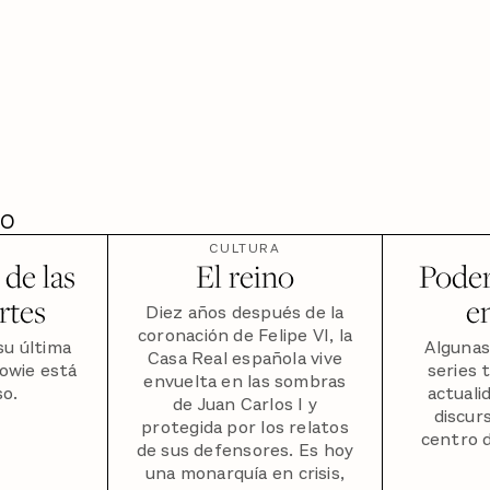
DO
CULTURA
de las
El reino
Pode
rtes
e
Diez años después de la
coronación de Felipe VI, la
su última
Algunas
Casa Real española vive
owie está
series t
envuelta en las sombras
so.
actuali
de Juan Carlos I y
discur
protegida por los relatos
centro d
de sus defensores. Es hoy
una monarquía en crisis,