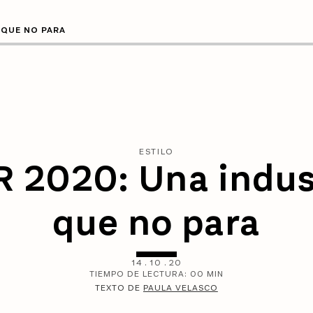
 QUE NO PARA
ESTILO
R 2020: Una indus
que no para
14
.
10
.
20
TIEMPO DE LECTURA:
00
MIN
TEXTO DE
PAULA VELASCO