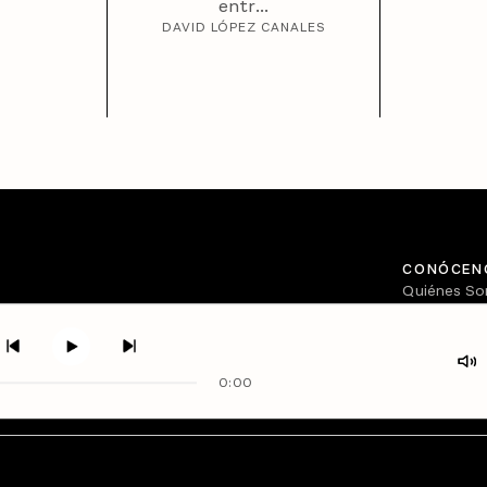
entr...
DAVID LÓPEZ CANALES
CONÓCEN
Quiénes S
Directorio
0:00