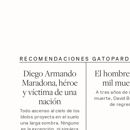
RECOMENDACIONES GATOPAR
Diego Armando
El hombre 
Maradona, héroe
mil mue
y víctima de una
A tres años de 
muerte, David B
nación
de regre
Todo ascenso al cielo de los
ídolos proyecta en el suelo
una larga sombra. Ninguno
es la excepción, ni siquiera