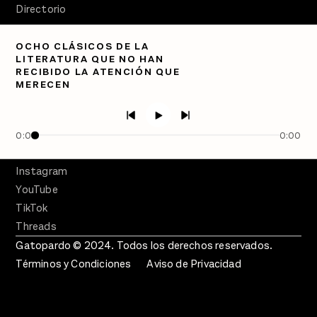
Directorio
PÓDCASTS
OCHO CLÁSICOS DE LA
Semanario Gatopardo
LITERATURA QUE NO HAN
En Qué Momento
RECIBIDO LA ATENCIÓN QUE
MERECEN
Crecer en Distopía
SÍGUENOS
Facebook
0:00
0:00
Twitter
Instagram
YouTube
TikTok
Threads
Gatopardo © 2024. Todos los derechos reservados.
Términos y Condiciones
Aviso de Privacidad