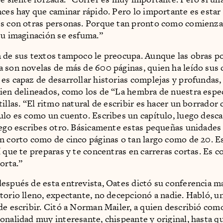
nces hay que caminar rápido. Pero lo importante es estar 
s con otras personas. Porque tan pronto como comienzas
tu imaginación se esfuma.”
 de sus textos tampoco le preocupa. Aunque las obras po
 son novelas de más de 600 páginas, quien ha leído sus
es capaz de desarrollar historias complejas y profundas,
ien delineados, como los de “La hembra de nuestra espec
illas. “El ritmo natural de escribir es hacer un borrador 
ulo es como un cuento. Escribes un capítulo, luego desca
uego escribes otro. Básicamente estas pequeñas unidades
n corto como de cinco páginas o tan largo como de 20. E
í que te preparas y te concentras en carreras cortas. Es 
orta.”
espués de esta entrevista, Oates dictó su conferencia ma
torio lleno, expectante, no decepcionó a nadie. Habló, u
de escribir. Citó a Norman Mailer, a quien describió com
onalidad muy interesante, chispeante y original, hasta q