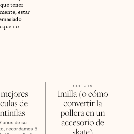
 que tener
mente, estar
 demasiado
a que no
CULTURA
 mejores
Imilla (o cómo
ículas de
convertir la
ntinflas
pollera en un
accesorio de
7 años de su
to, recordamos 5
skate)