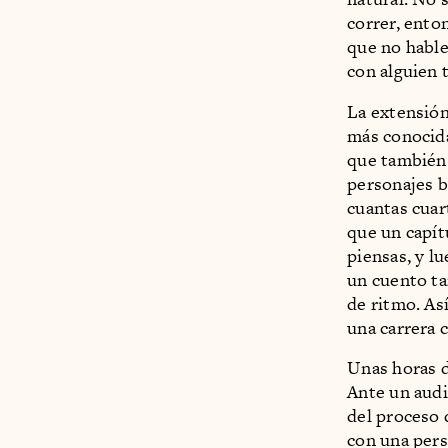
correr, ento
que no hable
con alguien 
La extensión
más conocida
que también 
personajes b
cuantas cuart
que un capít
piensas, y l
un cuento ta
de ritmo. As
una carrera c
Unas horas d
Ante un audi
del proceso 
con una pers