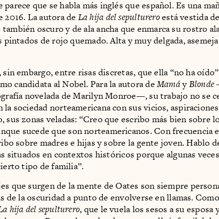
 parece que se habla más inglés que español. Es una ma
e 2016. La autora de
La hija del sepulturero
está vestida d
también oscuro y de ala ancha que enmarca su rostro al
os pintados de rojo quemado. Alta y muy delgada, asemeja
 sin embargo, entre risas discretas, que ella “no ha oído”
o candidata al Nobel. Para la autora de
Mamá
y
Blonde
ografía novelada de Marilyn Monroe—, su trabajo no se c
 la sociedad norteamericana con sus vicios, aspiraciones
, sus zonas veladas: “Creo que escribo más bien sobre l
nque sucede que son norteamericanos. Con frecuencia e
ribo sobre madres e hijas y sobre la gente joven. Hablo d
ias situados en contextos históricos porque algunas vece
ierto tipo de familia”.
es que surgen de la mente de Oates son siempre persona
ras de la oscuridad a punto de envolverse en llamas. Com
La hija del sepulturero
, que le vuela los sesos a su esposa 