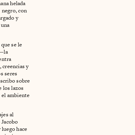
ñana helada
e negro, con
argado y
 una
 que se le
—la
entra
, creencias y
os seres
scribo sobre
e los lazos
s el ambiente
jes al
o Jacobo
y luego hace