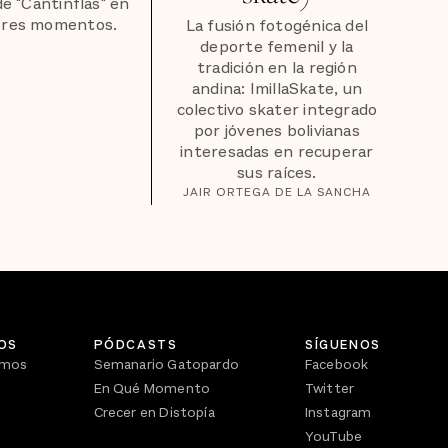
de "Cantinflas" en
ores momentos.
La fusión fotogénica del
deporte femenil y la
tradición en la región
andina: ImillaSkate, un
colectivo skater integrado
por jóvenes bolivianas
interesadas en recuperar
sus raíces.
JAIR ORTEGA DE LA SANCHA
OS
PÓDCASTS
SÍGUENOS
omos
Semanario Gatopardo
Facebook
En Qué Momento
Twitter
Crecer en Distopía
Instagram
YouTube