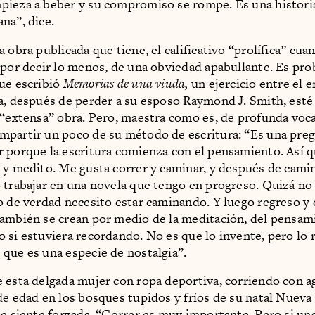
pieza a beber y su compromiso se rompe. Es una histor
na”, dice.
 obra publicada que tiene, el calificativo “prolífica” cua
 por decir lo menos, de una obviedad apabullante. Es pr
ue escribió
Memorias de una viuda,
un ejercicio entre el e
a, después de perder a su esposo Raymond J. Smith, esté
 “extensa” obra. Pero, maestra como es, de profunda voca
partir un poco de su método de escritura: “Es una pregu
 porque la escritura comienza con el pensamiento. Así 
 y medito. Me gusta correr y caminar, y después de cami
 trabajar en una novela que tengo en progreso. Quizá no
o de verdad necesito estar caminando. Y luego regreso y 
ambién se crean por medio de la meditación, del pensam
 si estuviera recordando. No es que lo invente, pero lo
que es una especie de nostalgia”.
 esta delgada mujer con ropa deportiva, corriendo con ag
de edad en los bosques tupidos y fríos de su natal Nueva 
se siente forzada. “Correr es muy importante. Pero si u