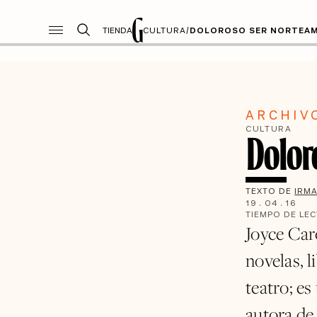
TIENDA
CULTURA
/
DOLOROSO SER NORTEAM
ARCHIV
CULTURA
Dolor
TEXTO DE
IRM
19
.
04
.
16
TIEMPO DE LE
Joyce Car
novelas, l
teatro; es
autora de 