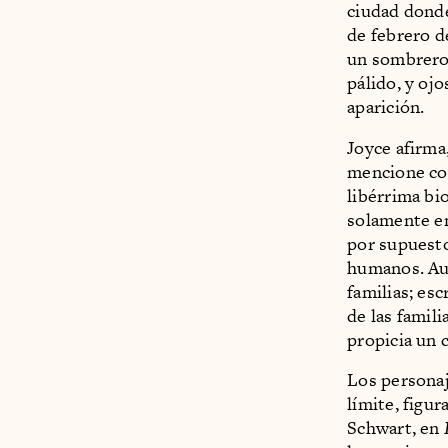
ciudad donde
de febrero d
un sombrero 
pálido, y oj
aparición.
Joyce afirma,
mencione com
libérrima bi
solamente en
por supuesto
humanos. Au
familias; esc
de las famil
propicia un c
Los personaj
límite, figu
Schwart, en