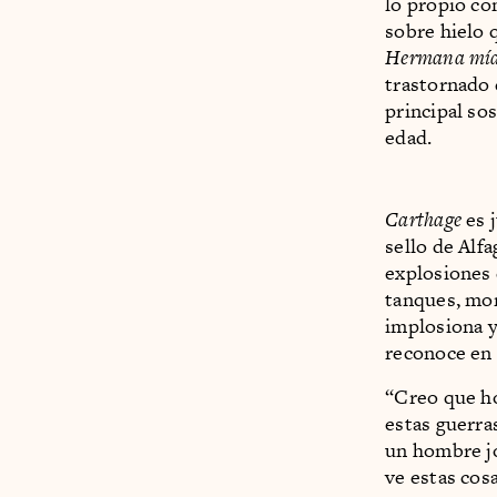
lo propio con
sobre hielo 
Hermana mía
trastornado 
principal so
edad.
Carthage
es j
sello de Alfa
explosiones d
tanques, mor
implosiona y
reconoce en 
“Creo que ho
estas guerras
un hombre jov
ve estas cos