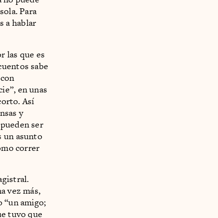
sola. Para
 a hablar
r las que es
 cuentos sabe
 con
ie”, en unas
corto. Así
nsas y
 pueden ser
s un asunto
como correr
gistral.
na vez más,
o “un amigo;
ue tuvo que