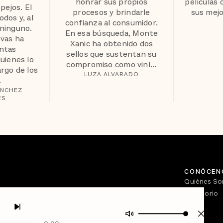
honrar sus propios
películas 
pejos. El
procesos y brindarle
sus mej
dos y, al
confianza al consumidor.
ninguno.
En esa búsqueda, Monte
evas ha
Xanic ha obtenido dos
antas
sellos que sustentan su
quienes lo
compromiso como viní...
argo de los
LUZA ALVARADO
.
ÁNCHEZ
ES
CONÓCEN
Quiénes S
Directorio