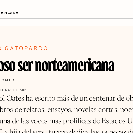
ERICANA
O GATOPARDO
oso ser norteamericana
A GALLO
CTURA:
00
MIN
ol Oates ha escrito más de un centenar de ob
ibros de relatos, ensayos, novelas cortas, poe
 una de las voces más prolíficas de Estados 
La hija del sepulturero dedica las 24 horas de