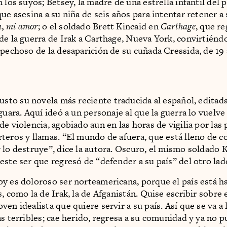
 los suyos; Betsey, la madre de una estrella infantil del p
que asesina a su niña de seis años para intentar retener a
, mi amor
; o el soldado Brett Kincaid en
Carthage
, que re
de la guerra de Irak a Carthage, Nueva York, convirtiénd
spechoso de la desaparición de su cuñada Cressida, de 19
usto su novela más reciente traducida al español, editada
guara. Aquí ideó a un personaje al que la guerra lo vuelv
e violencia, agobiado aun en las horas de vigilia por las 
teros y llamas. “El mundo de afuera, que está lleno de c
 lo destruye”, dice la autora. Oscuro, el mismo soldado 
este ser que regresó de “defender a su país” del otro la
y es doloroso ser norteamericana, porque el país está h
, como la de Irak, la de Afganistán. Quise escribir sobre 
en idealista que quiere servir a su país. Así que se va a 
as terribles; cae herido, regresa a su comunidad y ya no p