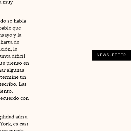
ia muy
ndo se habla
obable que
nsayo y la
 harta de
ción, le
nta difícil
NEWSLETTER
que pienso en
nar algunas
 termine un
escribo. Las
iento.
 recuerdo con
ilidad aún a
York, es casi
na no puede