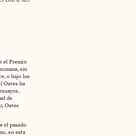
e el Premio
 humana, sin
e, o bajo los
l Oates ha
 ensayos,
dad de
s,
Oates
e el pasado
no, en esta