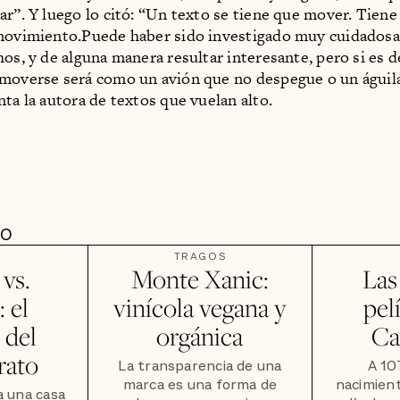
ar”. Y luego lo citó: “Un texto se tiene que mover. Tiene
 movimiento.Puede haber sido investigado muy cuidadosa
hos, y de alguna manera resultar interesante, pero si es
moverse será como un avión que no despegue o un águil
nta la autora de textos que vuelan alto.
DO
TRAGOS
vs.
Monte Xanic:
Las
 el
vinícola vegana y
pel
 del
orgánica
Ca
rato
La transparencia de una
A 10
marca es una forma de
nacimien
a una casa