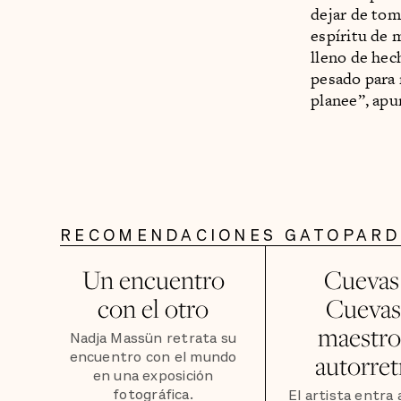
dejar de tom
espíritu de
lleno de hec
pesado para 
planee”, apu
RECOMENDACIONES GATOPAR
Un encuentro
Cuevas 
con el otro
Cuevas:
maestro
Nadja Massün retrata su
encuentro con el mundo
autorret
en una exposición
fotográfica.
El artista entra 