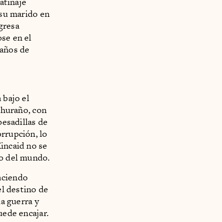
atinaje
 su marido en
gresa
ose en el
 años de
 bajo el
e huraño, con
pesadillas de
orrupción, lo
Kincaid no se
do del mundo.
aciendo
el destino de
la guerra y
uede encajar.