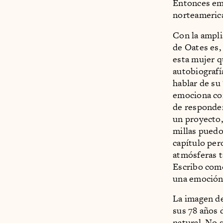
Entonces em
norteamerica
Con la amplia
de Oates es,
esta mujer q
autobiografí
hablar de su
emociona com
de responder
un proyecto,
millas puedo
capítulo per
atmósferas t
Escribo como
una emoción 
La imagen de
sus 78 años 
natural. No 