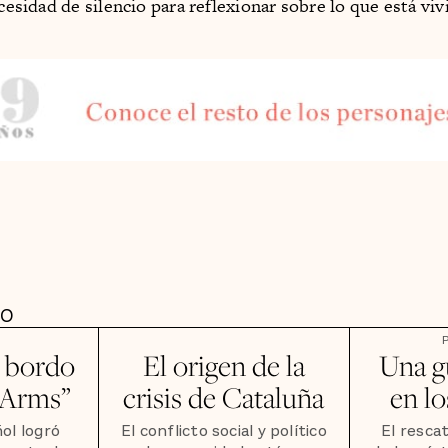
ecesidad de silencio para reflexionar sobre lo que está viv
DO
a bordo
El origen de la
Una g
 Arms”
crisis de Cataluña
en lo
ol logró
El conflicto social y político
El resca