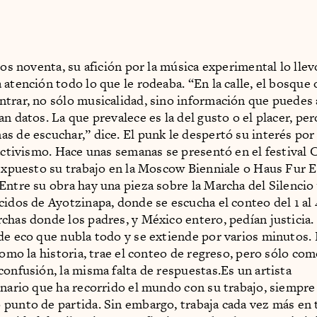
los noventa, su afición por la música experimental lo lle
 atención todo lo que le rodeaba. “En la calle, el bosque 
trar, no sólo musicalidad, sino información que puedes 
n datos. La que prevalece es la del gusto o el placer, per
s de escuchar,” dice. El punk le despertó su interés por l
 activismo. Hace unas semanas se presentó en el festival
 expuesto su trabajo en la Moscow Bienniale o Haus Fur 
Entre su obra hay una pieza sobre la Marcha del Silencio
cidos de Ayotzinapa, donde se escucha el conteo del 1 al 
chas donde los padres, y México entero, pedían justicia
de eco que nubla todo y se extiende por varios minutos. 
como la historia, trae el conteo de regreso, pero sólo co
confusión, la misma falta de respuestas.Es un artista
inario que ha recorrido el mundo con su trabajo, siempre
punto de partida. Sin embargo, trabaja cada vez más en 