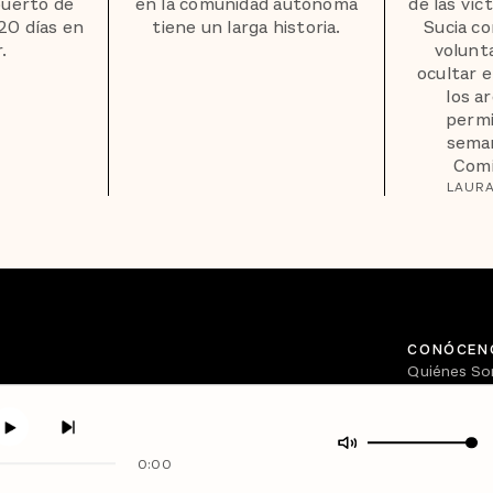
puerto de
en la comunidad autónoma
de las víc
20 días en
tiene un larga historia.
Sucia co
.
volunta
ocultar e
los a
permi
seman
Comis
LAURA
CONÓCEN
Quiénes S
Directorio
0:00