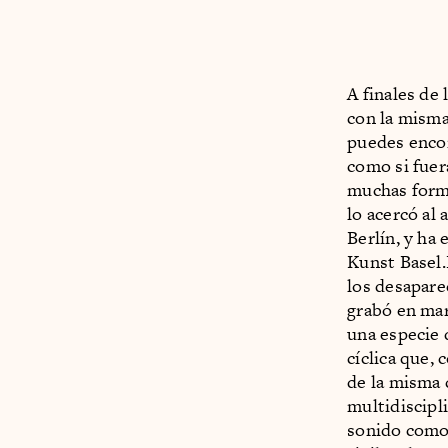
A finales de 
con la misma
puedes encon
como si fuera
muchas forma
lo acercó al
Berlín, y ha
Kunst Basel.
los desapare
grabó en mar
una especie 
cíclica que, 
de la misma 
multidiscipl
sonido como 