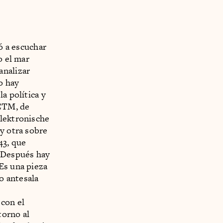
vó a escuchar
o el mar
analizar
o hay
a política y
 CTM, de
Elektronische
 y otra sobre
43, que
. Después hay
Es una pieza
mo antesala
 con el
torno al