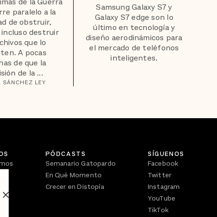
timas de la Guerra
Samsung Galaxy S7 y
rre paralelo a la
Galaxy S7 edge son lo
d de obstruir,
último en tecnología y
 incluso destruir
diseño aerodinámicos para
rchivos que lo
el mercado de teléfonos
ten. A pocas
inteligentes.
as de que la
ión de la ...
 SÁNCHEZ LEY
OS
PÓDCASTS
SÍGUENOS
omos
Semanario Gatopardo
Facebook
En Qué Momento
Twitter
Crecer en Distopía
Instagram
YouTube
TikTok