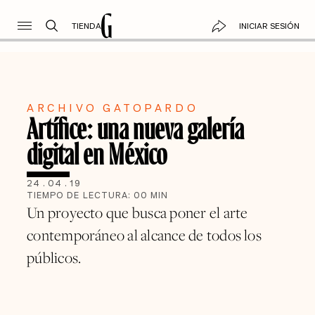
TIENDA
INICIAR SESIÓN
ARCHIVO GATOPARDO
Artífice: una nueva galería
digital en México
24
.
04
.
19
TIEMPO DE LECTURA:
00
MIN
Un proyecto que busca poner el arte
contemporáneo al alcance de todos los
públicos.