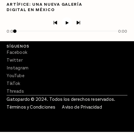
ARTÍFICE: UNA NUEVA GALERÍA
DIGITAL EN MÉXICO
PÓDCASTS
Semanario Gatopardo
En Qué Momento
0:00
0:00
Crecer en Distopía
SÍGUENOS
Facebook
Twitter
Instagram
YouTube
TikTok
Threads
Gatopardo © 2024. Todos los derechos reservados.
Términos y Condiciones
Aviso de Privacidad