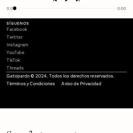
En Qué Momento
0:00
0:00
Crecer en Distopía
SÍGUENOS
Facebook
Twitter
Instagram
YouTube
TikTok
Threads
Gatopardo © 2024. Todos los derechos reservados.
Términos y Condiciones
Aviso de Privacidad