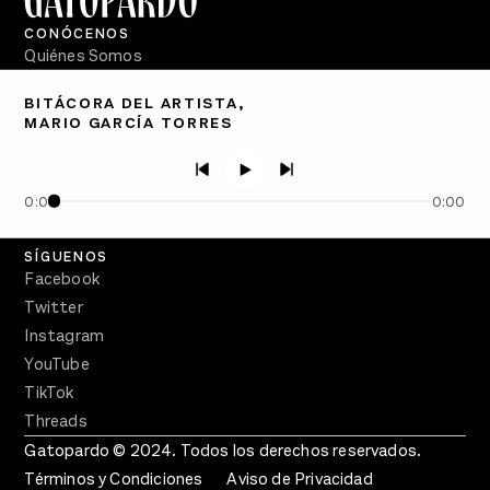
CONÓCENOS
Quiénes Somos
Directorio
BITÁCORA DEL ARTISTA,
MARIO GARCÍA TORRES
PÓDCASTS
Semanario Gatopardo
En Qué Momento
0:00
0:00
Crecer en Distopía
SÍGUENOS
Facebook
Twitter
Instagram
YouTube
TikTok
Threads
Gatopardo © 2024. Todos los derechos reservados.
Términos y Condiciones
Aviso de Privacidad