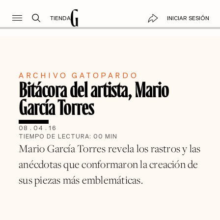
TIENDA
INICIAR SESIÓN
ARCHIVO GATOPARDO
Bitácora del artista, Mario
García Torres
08
.
04
.
16
TIEMPO DE LECTURA:
00
MIN
Mario García Torres revela los rastros y las
anécdotas que conformaron la creación de
sus piezas más emblemáticas.