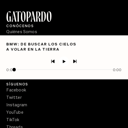
CONÓCENOS
Quiénes Somos
Directorio
BMW: DE BUSCAR LOS CIELOS
A VOLAR EN LA TIERRA
PÓDCASTS
Semanario Gatopardo
En Qué Momento
0:00
0:00
Crecer en Distopía
SÍGUENOS
Facebook
Twitter
Instagram
YouTube
TikTok
Threads