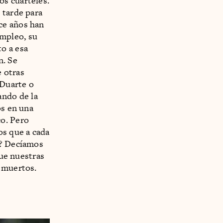
los cuarteles.
 tarde para
ce años han
mpleo, su
o a esa
n. Se
 otras
 Duarte o
ndo de la
os en una
co. Pero
s que a cada
z? Decíamos
que nuestras
o muertos.