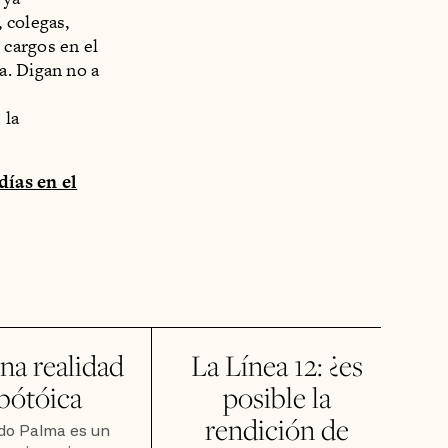
 colegas,
cargos en el
a. Digan no a
n
 la
días en el
na realidad
La Línea 12: ¿es
bótóica
posible la
rendición de
do Palma es un