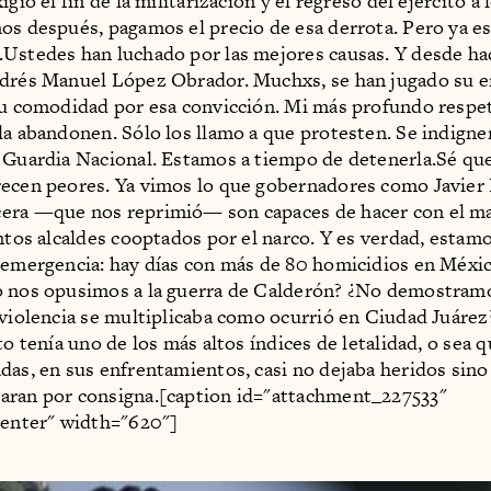
igió el fin de la militarización y el regreso del ejército a 
os después, pagamos el precio de esa derrota. Pero ya es
Ustedes han luchado por las mejores causas. Y desde ha
ndrés Manuel López Obrador. Muchxs, se han jugado su e
su comodidad por esa convicción. Mi más profundo respet
la abandonen. Sólo los llamo a que protesten. Se indigne
 Guardia Nacional. Estamos a tiempo de detenerla.Sé que
ecen peores. Ya vimos lo que gobernadores como Javier
era —que nos reprimió— son capaces de hacer con el ma
antos alcaldes cooptados por el narco. Y es verdad, estam
 emergencia: hay días con más de 80 homicidios en Méxi
o nos opusimos a la guerra de Calderón? ¿No demostramo
 violencia se multiplicaba como ocurrió en Ciudad Juáre
to tenía uno de los más altos índices de letalidad, o sea 
das, en sus enfrentamientos, casi no dejaba heridos sin
aran por consigna.[caption id="attachment_227533"
center" width="620"]