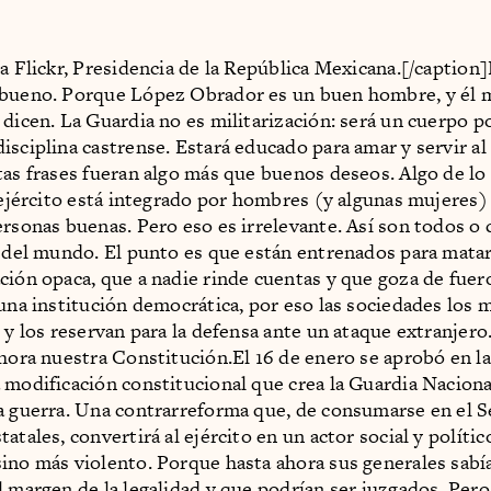
ía Flickr, Presidencia de la República Mexicana.[/caption
bueno. Porque López Obrador es un buen hombre, y él m
 dicen. La Guardia no es militarización: será un cuerpo po
isciplina castrense. Estará educado para amar y servir al
tas frases fueran algo más que buenos deseos. Algo de lo
l ejército está integrado por hombres (y algunas mujeres)
ersonas buenas. Pero eso es irrelevante. Así son todos o 
s del mundo. El punto es que están entrenados para matar
ción opaca, que a nadie rinde cuentas y que goza de fuero
 una institución democrática, por eso las sociedades los
s y los reservan para la defensa ante un ataque extranjero
ahora nuestra Constitución.El 16 de enero se aprobó en l
 modificación constitucional que crea la Guardia Naciona
a guerra. Una contrarreforma que, de consumarse en el S
atales, convertirá al ejército en un actor social y polític
ino más violento. Porque hasta ahora sus generales sabí
l margen de la legalidad y que podrían ser juzgados. Pero