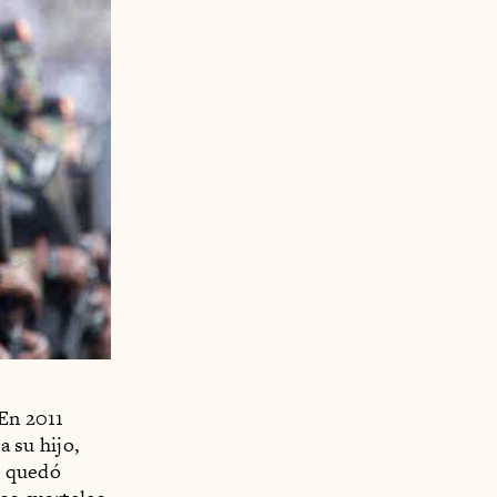
]En 2011
a su hijo,
e quedó