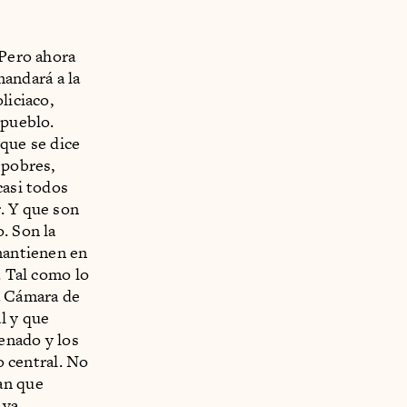
]Pero ahora
andará a la
liciaco,
 pueblo.
 que se dice
 pobres,
casi todos
. Y que son
. Son la
 mantienen en
. Tal como lo
a Cámara de
l y que
enado y los
o central. No
an que
 ya