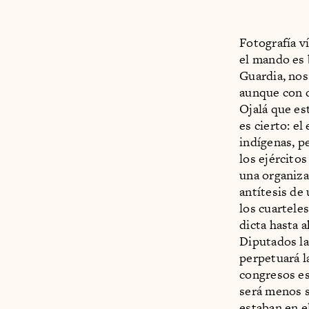
Fotografía v
el mando es 
Guardia, nos
aunque con d
Ojalá que es
es cierto: e
indígenas, p
los ejército
una organiza
antítesis de
los cuartele
dicta hasta 
Diputados la
perpetuará l
congresos est
será menos s
estaban en e