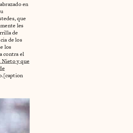
 abrazado en
su
ustedes, que
lmente les
rilla de
cia de los
de los
a contra el
 Nieto y que
de
o.[caption