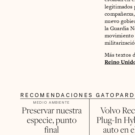
legitimados 
compañerxs, 
nuevo gobier
la Guardia N
movimiento 
militarizaci
Más textos d
Reino Unid
RECOMENDACIONES GATOPAR
MEDIO AMBIENTE
Preservar nuestra
Volvo Rec
especie, punto
Plug-In Hyb
final
auto en e