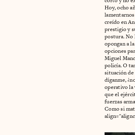
corto y no ex
Hoy, ocho añ
lamentarnos.
creído en A
prestigio y 
postura. No 
opongan a la
opciones par
Miguel Manc
policía. O t
situación de
díganme, ¿n
operativo la
que el ejérci
fuerzas arma
Como si mat
align="align