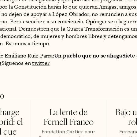
por la Constitución harán lo que quieran.Amigas, amigos,
no dejen de apoyar a López Obrador, no renuncien a sus 
no. Pero escuchen a su conciencia. Opónganse a la guerr
acional. Demuestren que la Cuarta Transformación es u
democrático, de mujeres y hombres libres y detengamos
ón. Estamos a tiempo.
e Emiliano Ruiz Parra:
Un pueblo que no se ahoga
Siete 
o
Síguenos en
twitter
DO
harge
La lente de
Bajo u
rid: el
Fernell Franco
ro
l que
Fondation Cartier pour
Fernan