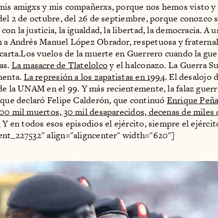
mis amigxs y mis compañerxs, porque nos hemos visto y
del 2 de octubre, del 26 de septiembre, porque conozco 
n la justicia, la igualdad, la libertad, la democracia. A 
 a Andrés Manuel López Obrador, respetuosa y fraterna
 carta.Los vuelos de la muerte en Guerrero cuando la guer
as.
La masacre de Tlatelolco
y el halconazo. La Guerra Su
henta.
La represión a los zapatistas en 1994
. El desalojo 
de la UNAM en el 99. Y más recientemente, la falaz guerr
 que declaró Felipe Calderón, que continuó
Enrique Peña
00 mil muertos, 30 mil desaparecidos, decenas de miles 
.
Y en todos esos episodios el ejército, siempre el ejércit
nt_227532" align="aligncenter" width="620"]