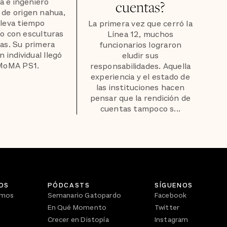
ta e ingeniero
cuentas?
 de origen nahua,
lleva tiempo
La primera vez que cerró la
o con esculturas
Línea 12, muchos
as. Su primera
funcionarios lograron
n individual llegó
eludir sus
 MoMA PS1.
responsabilidades. Aquella
experiencia y el estado de
las instituciones hacen
pensar que la rendición de
cuentas tampoco s...
OS
PÓDCASTS
SÍGUENOS
omos
Semanario Gatopardo
Facebook
En Qué Momento
Twitter
Crecer en Distopía
Instagram