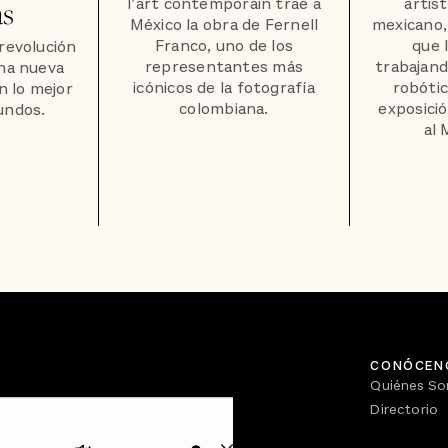
l’art contemporain trae a
artis
as
México la obra de Fernell
mexicano,
Franco, uno de los
que 
 revolución
representantes más
trabajand
una nueva
icónicos de la fotografía
robótic
n lo mejor
colombiana.
exposició
undos.
al
CONÓCEN
Quiénes S
Directorio