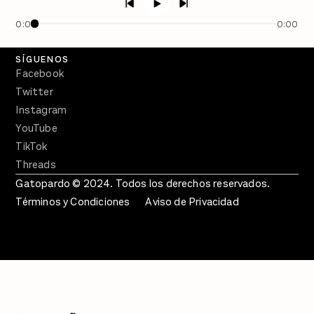
En Qué Momento
0:00
0:00
Crecer en Distopía
SÍGUENOS
Facebook
Twitter
Instagram
YouTube
TikTok
Threads
Gatopardo © 2024. Todos los derechos reservados.
Términos y Condiciones
Aviso de Privacidad