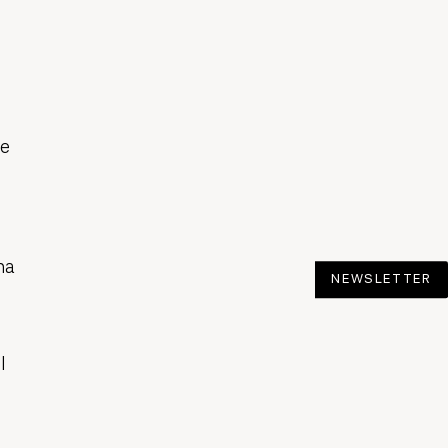
de
na
NEWSLETTER
l