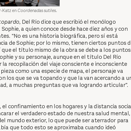
r-Katz en
Coordenadas sutiles.
topardo
, Del Río dice que escribió el monólogo
 Sophie, a quien conoce desde hace diez años y con
es. “No es una historia biográfica, pero sí está
ncia de Sophie; por lo mismo, tienen ciertos puntos 
í que el título mismo de la obra se debe a los puntos
phie y su personaje, aunque en el título Del Río
 la recopilación del viaje consciente e inconsciente
a pieza como una especie de mapa, el personaje va
on los que se va topando y que la van acercando a u
dad, a muchas preguntas que va logrando articular”.
 el confinamiento en los hogares y la distancia socia
ncarar el verdadero estado de nuestra salud mental,
 del mundo exterior, lo que puede ser aterrador para
abía que todo esto se aproximaba cuando ideó