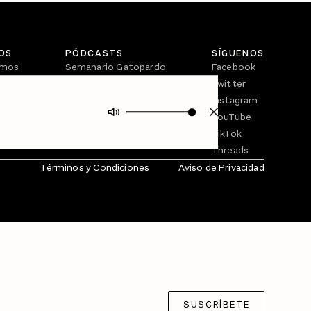
OS
PÓDCASTS
SÍGUENOS
omos
Semanario Gatopardo
Facebook
En Qué Momento
Twitter
Crecer en Distopía
Instagram
YouTube
TikTok
Threads
Términos y Condiciones
Aviso de Privacidad