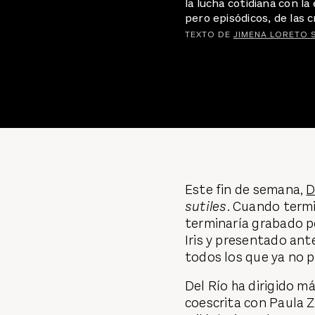
la lucha cotidiana con 
pero episódicos, de las c
TEXTO DE
JIMENA LORETO 
Este fin de semana,
D
sutiles
. Cuando termi
terminaría grabado p
Iris y presentado an
todos los que ya no p
Del Río ha dirigido m
coescrita con Paula Z