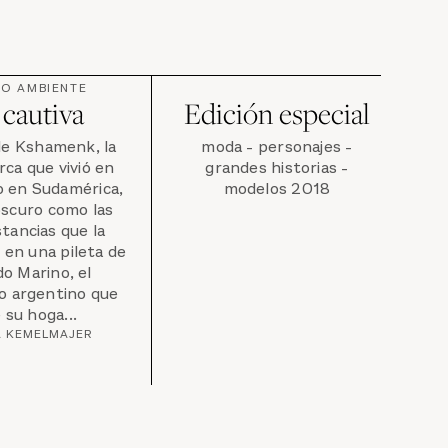
IO AMBIENTE
 cautiva
Edición especial
 de Kshamenk, la
moda - personajes -
rca que vivió en
grandes historias -
o en Sudamérica,
modelos 2018
oscuro como las
stancias que la
 en una pileta de
o Marino, el
o argentino que
 su hoga...
A KEMELMAJER