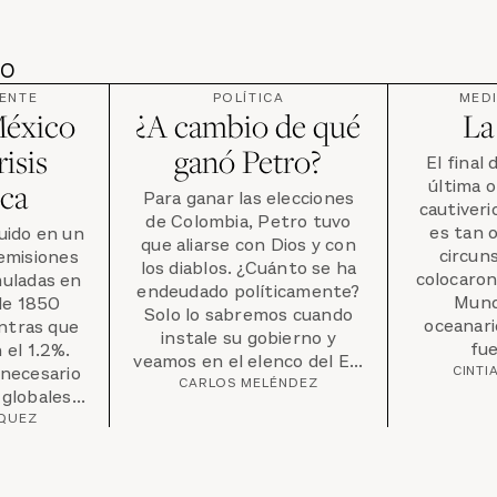
DO
ENTE
POLÍTICA
MED
México
¿A cambio de qué
La
risis
ganó Petro?
El final
última o
ica
Para ganar las elecciones
cautiveri
de Colombia, Petro tuvo
es tan 
uido en un
que aliarse con Dios y con
circun
 emisiones
los diablos. ¿Cuánto se ha
colocaron
uladas en
endeudado políticamente?
Mund
de 1850
Solo lo sabremos cuando
oceanari
ntras que
instale su gobierno y
fue
 el 1.2%.
veamos en el elenco del E...
 necesario
CINTI
CARLOS MELÉNDEZ
globales...
ZQUEZ