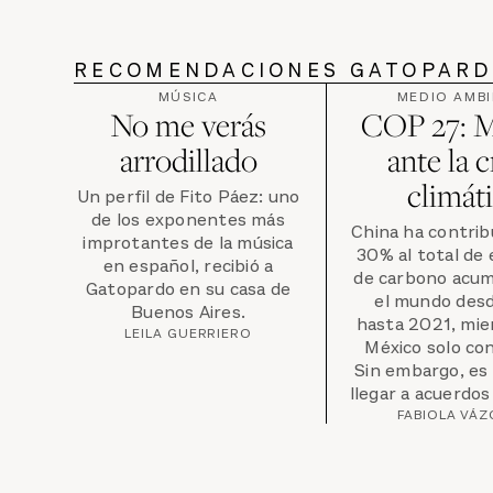
RECOMENDACIONES GATOPAR
MÚSICA
MEDIO AMBI
No me verás
COP 27: 
arrodillado
ante la c
climát
Un perfil de Fito Páez: uno
de los exponentes más
China ha contrib
improtantes de la música
30% al total de
en español, recibió a
de carbono acum
Gatopardo en su casa de
el mundo des
Buenos Aires.
hasta 2021, mie
LEILA GUERRIERO
México solo con
Sin embargo, es
llegar a acuerdos 
FABIOLA VÁ