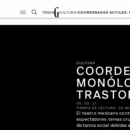
TIENDA
CULTURA
/
COORDENADAS SUTILES:
CULTURA
COORDE
MONÓLO
TRASTO
05
.
02
.
21
TIEMPO DE LECTURA:
00
MI
El teatro mexicano conti
espectadores temas cruc
distancia social debidas