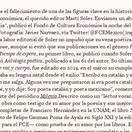
el fallecimiento de una de las figuras clave en la histor
conómica, el querido editor Martí Soler. Enviamos un ab
lia", publicó el Fondo de Cultura Económica la noche del
Fotografía: Javier Narvaez, vía Twitter: @FCEMexico[/c
la labor editorial de Soler no impidió que su vena poética
ose, aunque si evitó que sus publicaciones en el género 
Tiempo de espera
, su primer libro, se publicó cuando Soler
uió
Antología poética
, publicado a los 61 del autor. Su últim
e voz y cuerpo
, fue editado en 2014, en el marco su cumpl
aba su lengua natal desde el exilio."Escribo en catalán y 
n me salga. Alguna vez me preguntaron si era poeta catal
é, y yo dije: Soy poeta catalán y poeta mexicano", comen
rte del periódico
Milenio
.Descrito como un "lector voraz
u obra como testigo de su amor por la poesía y sus mayor
completas de Francisco Hernández en la UNAM; el libro
rno
de Felipe Gauman Poma de Ayala en Siglo XXI y la edi
a
para el FCE— como prueba de su amor por los libros. 
poeta catalán y mexicano se entregara por completo a las 