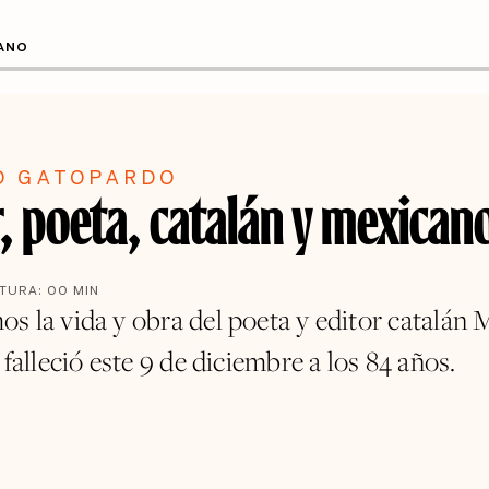
CANO
O GATOPARDO
r, poeta, catalán y mexican
CTURA:
00
MIN
s la vida y obra del poeta y editor catalán 
 falleció este 9 de diciembre a los 84 años.