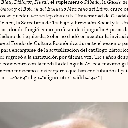
 Blau
,
Diálogos
,
Plural
, el suplemento
Sábado
, la
Gaceta de
nómica
y el
Boletín del Instituto Mexicano del Libro
, entre 
jos se pueden ver reflejados en la Universidad de Guadala
éxico, la Secretaria de Trabajo y Previsión Social y la U
na, donde fungió como profesor de tipografía.A pesar de
adano de izquierda, Soler no dudó en aceptar la invitaci
se al Fondo de Cultura Económica durante el sexenio pa
 para encargarse de la actualización del catálogo históric
er regresó a la institución por última vez. Tres años desp
o condecoró con la medalla del Águila Azteca, máximo ga
bierno mexicano a extranjeros que han contribuido al paí
nt_226463" align="aligncenter" width="334"]