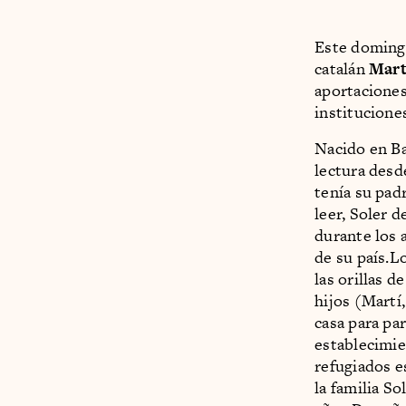
Este domingo
catalán
Mart
aportaciones
institucione
Nacido en Ba
lectura desd
tenía su pad
leer, Soler 
durante los 
de su país.L
las orillas 
hijos (Martí
casa para pa
establecimie
refugiados e
la familia S