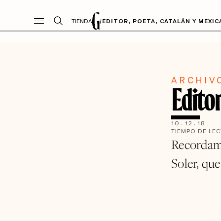
TIENDA
/
EDITOR, POETA, CATALÁN Y MEXI
ARCHIV
Edito
10
.
12
.
18
TIEMPO DE LE
Recordamo
Soler, que