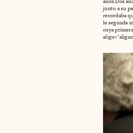
años.Dos años
junto a su pa
recordaba qu
la segunda mi
cuya primera
align="align