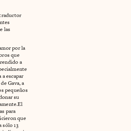
 traductor
antes
e las
 amor por la
ibros que
prendido a
specialmente
a a escapar
 de Gava, a
 dos pequeños
ndonar su
eamente.El
as para
icieron que
a sólo 13