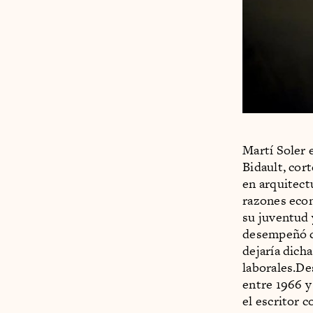
Martí Soler e
Bidault, cor
en arquitec
razones econ
su juventud 
desempeñó co
dejaría dich
laborales.De
entre 1966 y
el escritor 