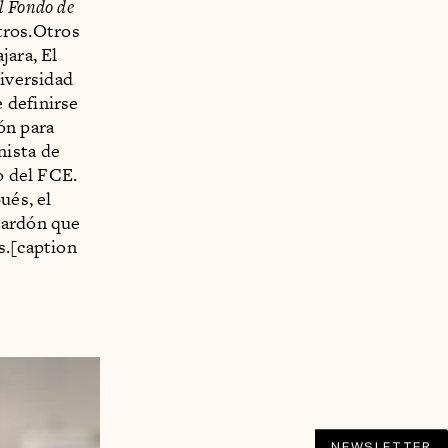
l Fondo de
otros.Otros
jara, El
niversidad
 definirse
ón para
nista de
o del FCE.
ués, el
lardón que
s.[caption
NEWSLETTER