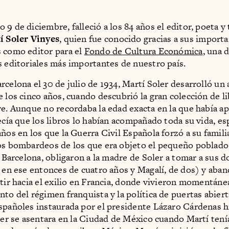
 9 de diciembre, falleció a los 84 años el editor, poeta y
í Soler Vinyes
, quien fue conocido gracias a sus import
 como editor para el
Fondo de Cultura Económica
, una d
s editoriales más importantes de nuestro país.
rcelona el 30 de julio de 1934, Martí Soler desarrolló un
e los cinco años, cuando descubrió la gran colección de l
re. Aunque no recordaba la edad exacta en la que había a
decía que los libros lo habían acompañado toda su vida, e
años en los que la Guerra Civil Española forzó a su famili
os bombardeos de los que era objeto el pequeño poblado
de Barcelona, obligaron a la madre de Soler a tomar a sus
, en ese entonces de cuatro años y Magalí, de dos) y aba
rtir hacia el exilio en Francia, donde vivieron momentán
nto del régimen franquista y la política de puertas abiert
spañoles instaurada por el presidente Lázaro Cárdenas h
oler se asentara en la Ciudad de México cuando Martí tení