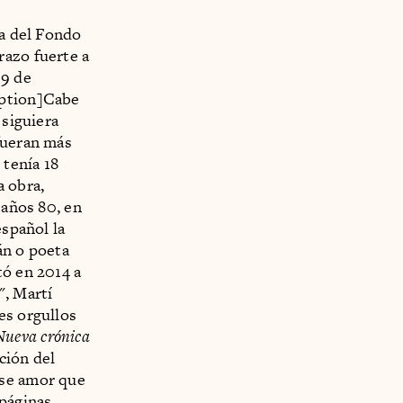
ia del Fondo
razo fuerte a
 9 de
aption]Cabe
 siguiera
fueran más
 tenía 18
a obra,
eaños 80, en
español la
án o poeta
tó en 2014 a
", Martí
es orgullos
Nueva crónica
ción del
Ese amor que
páginas,