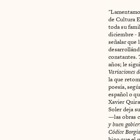
"Lamentamos 
de Cultura E
toda su fami
diciembre - 
señalar que 
desarrollánd
constantes.
años; le sig
Variaciones d
la que retom
poesía, segú
español o qu
Xavier Quira
Soler deja s
—las obras 
y buen gobie
Códice Borgi
hizo que el 