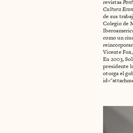
revistas
Pont
Cultura Eco
de sus traba
Colegio de M
Iberoamerica
como un ciud
reincorporar
Vicente Fox,
En 2003, Sol
presidente l
otorga el go
id="attachme