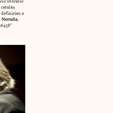
cio literario
 catalán
definirían a
o Neruda
,
26458"