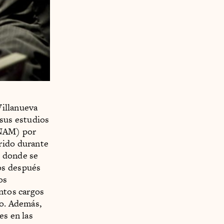
Villanueva
 sus estudios
UNAM) por
rido durante
, donde se
os después
os
intos cargos
vo. Además,
es en las