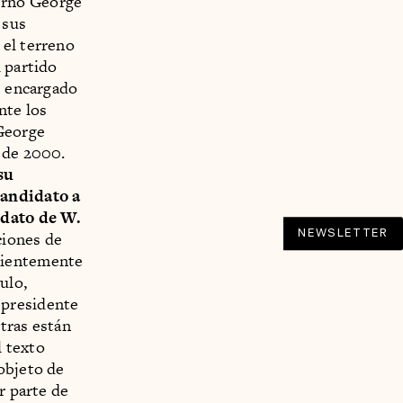
erno George
 sus
 el terreno
l partido
e encargado
nte los
 George
l de 2000.
su
candidato a
ndato de W.
NEWSLETTER
ciones de
cientemente
ulo,
 presidente
tras están
l texto
objeto de
r parte de