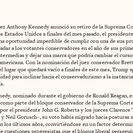
uez Anthony Kennedy anunció su retiro de la Suprema Co
los Estados Unidos a finales del mes pasado, el president
na oportunidad imperdible de cumplir con una de sus p
adar a los votantes conservadores en el año de sus prim
ntermedias y dejar una marca que podría cambiar el curso 
 americana. Con la nominación del juez conservador Bre
el lugar que quedará vacío a finales de este mes, Trump 
idad para inclinar hacia el conservadurismo a la instancia
ís.
edy, nominado durante el gobierno de Ronald Reagan, e
 como parte del bloque conservador de la Suprema Corte
or el presidente John G. Roberts y los jueces Clarence
 y Neil Gorusch–, su voto había migrado hacia posturas 
 los últimos años, convirtiéndose en un factor determin
e cuestiones progresistas que el bloque liberal perseguí