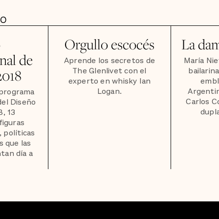
DO
o
Orgullo escocés
La dam
nal de
Aprende los secretos de
María Nie
The Glenlivet con el
bailarin
2018
experto en whisky Ian
embl
Logan.
Argentin
 programa
Carlos C
del Diseño
dupla
, 13
figuras
 políticas
s que las
tan día a