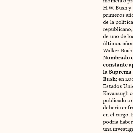
momento pro
H.W. Bush y 
primeros año
de la políti
republicano,
de uno de lo
últimos años
Walker Bush 
N
ombrado c
constante ap
la Suprema 
Bush
; en 20
Estados Uni
Kavanaugh ob
publicado or
debería enfr
en el cargo.
podría haber
una investig