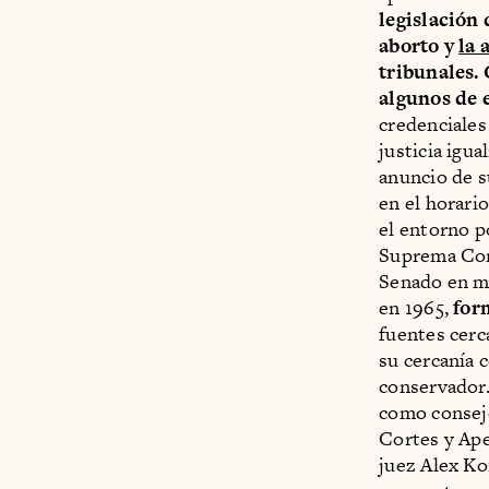
legislación
aborto y
la 
tribunales. 
algunos de 
credenciales
justicia igu
anuncio de s
en el horari
el entorno p
Suprema Cor
Senado en m
en 1965,
for
fuentes cerc
su cercanía 
conservador.
como conseje
Cortes y Ape
juez Alex Ko