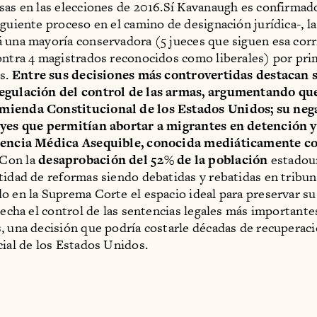
sas en las elecciones de 2016.Sí Kavanaugh es confirmado
iguiente proceso en el camino de designación jurídica-, 
 una mayoría conservadora (5 jueces que siguen esa corr
ontra 4 magistrados reconocidos como liberales) por pri
os.
Entre sus decisiones más controvertidas destacan 
egulación del control de las armas, argumentando que
ienda Constitucional de los Estados Unidos; su nega
yes que permitían abortar a migrantes en detención y 
tencia Médica Asequible, conocida mediáticamente c
Con la
desaprobación del 52% de la población
estadou
tidad de reformas siendo debatidas y rebatidas en tribu
o en la Suprema Corte el espacio ideal para preservar su
erecha el control de las sentencias legales más importante
, una decisión que podría costarle décadas de recuperaci
cial de los Estados Unidos.