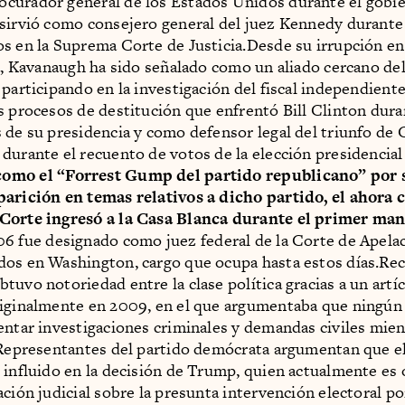
curador general de los Estados Unidos durante el gobi
sirvió como consejero general del juez Kennedy durante
s en la Suprema Corte de Justicia.Desde su irrupción en
ca, Kavanaugh ha sido señalado como un aliado cercano de
 participando en la investigación del fiscal independient
s procesos de destitución que enfrentó Bill Clinton dura
 de su presidencia y como defensor legal del triunfo de
durante el recuento de votos de la elección presidencia
omo el “Forrest Gump del partido republicano” por 
arición en temas relativos a dicho partido, el ahora 
Corte ingresó a la Casa Blanca durante el primer ma
06 fue designado como juez federal de la Corte de Apela
dos en Washington, cargo que ocupa hasta estos días.Re
tuvo notoriedad entre la clase política gracias a un artíc
iginalmente en 2009, en el que argumentaba que ningún
entar investigaciones criminales y demandas civiles mien
 Representantes del partido demócrata argumentan que e
 influido en la decisión de Trump, quien actualmente es 
ación judicial sobre la presunta intervención electoral po