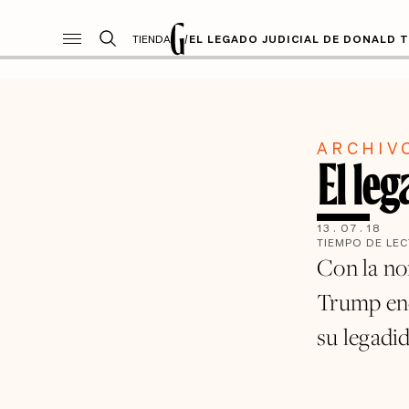
TIENDA
/
EL LEGADO JUDICIAL DE DONALD 
ARCHIV
El le
13
.
07
.
18
TIEMPO DE LE
Con la no
Trump enc
su legadi