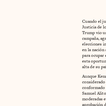
Cuando el j
Justicia de 
Trump vio u
campaña, agr
elecciones i
en la nación
para ocupar 
esta oportun
alta de su pa
Aunque Kenn
considerado
conformado p
Samuel Alito
moderadas en
aprobación d