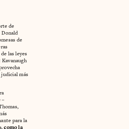
rte de
e Donald
romesas de
eras
de las leyes
tt Kavanaugh
aprovecha
 judicial más
ra
 –
 Thomas,
más
ante para la
a,
como la