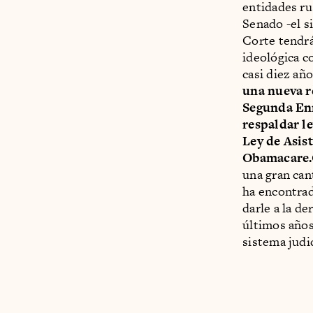
entidades ru
Senado -el s
Corte tendrá
ideológica c
casi diez añ
una nueva r
Segunda Enm
respaldar le
Ley de Asis
Obamacare.
una gran can
ha encontrad
darle a la d
últimos años
sistema judi