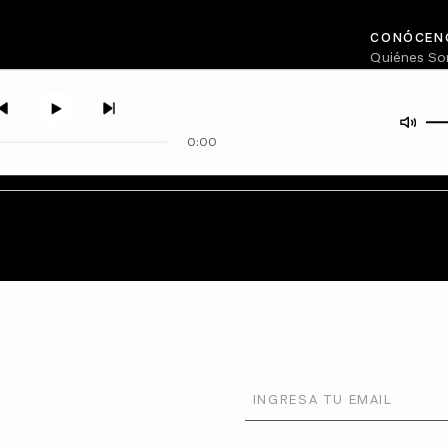
CONÓCEN
Quiénes S
Directorio
0:00