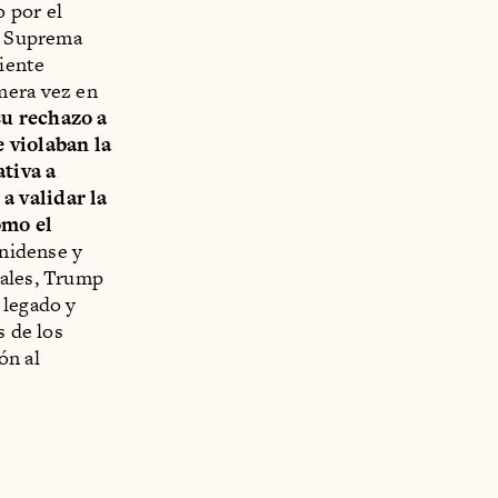
 por el
la Suprema
iente
mera vez en
su rechazo a
 violaban la
tiva a
a validar la
omo el
nidense y
nales, Trump
 legado y
s de los
ón al