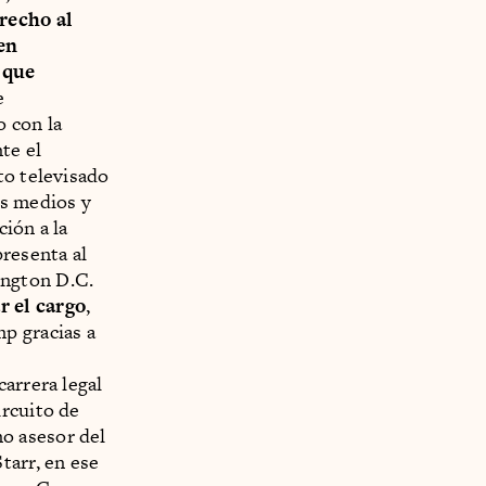
recho al
en
e que
e
o con la
te el
to televisado
os medios y
ión a la
resenta al
ington D.C.
r el cargo
,
p gracias a
arrera legal
ircuito de
o asesor del
tarr, en ese