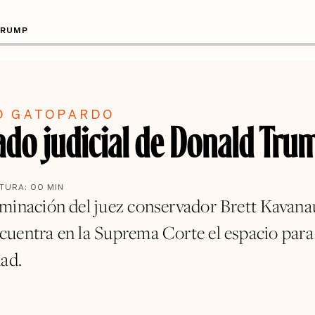
TRUMP
O GATOPARDO
gado judicial de Donald Tru
CTURA:
00
MIN
minación del juez conservador Brett Kavana
uentra en la Suprema Corte el espacio para
dad.