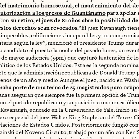
 del matrimonio homosexual, el mantenimiento del de
autorización a los presos de Guantánamo
para apelar 
Con su retiro, el juez de 81 años abre la posibilidad d
estos derechos sean revocados.
“El juez Kavanaugh tien
 impecables, calificaciones insuperables y un compromis
alitaria según la ley”, mencionó el presidente Trump duran
u candidato al puesto la noche del pasado lunes, un even
o de mayor audiencia (9pm) que capturó la atención de l
olítico de los Estados Unidos. Esta es la segunda nominac
te que la administración republicana de
Donald Trump
p
enos de un año y medio.Aunque el juez, nacido en Wash
maba parte de una terna de 25 magistrados para ocupa
anas aseguran que siempre fue la primera opción de Trum
con el partido republicano y su posición como un católico
Kavanaugh, educado en la Universidad de Yale, inició su c
ro especial del juez Walter King Stapleton del Tercer C
laciones de Estados Unidos. Posteriormente fungió com
zinski del Noveno Circuito, trabajó por un año con Ken S