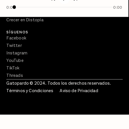
Semanario Gatopardo
0:00
0:00
En Qué Momento
Crecer en Distopía
SÍGUENOS
Facebook
Twitter
Instagram
YouTube
TikTok
Threads
Gatopardo © 2024. Todos los derechos reservados.
Términos y Condiciones
Aviso de Privacidad