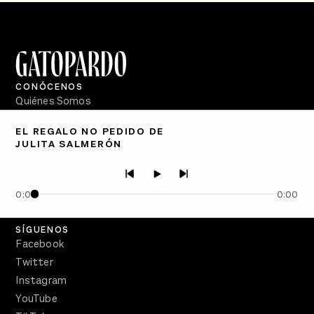
CONÓCENOS
Quiénes Somos
Directorio
EL REGALO NO PEDIDO DE
JULITA SALMERÓN
PÓDCASTS
Semanario Gatopardo
En Qué Momento
0:00
0:00
Crecer en Distopía
SÍGUENOS
Facebook
Twitter
Instagram
YouTube