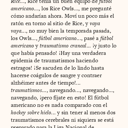
Rice
..., Rice tenía un buen equipo de
fútbol
americano
..., los Rice Owls..., me pregunté
cómo andarían ahora. Moví un poco más el
ratón en torno al sitio de Rice, y
vaya
vaya
..., no muy bien la temporada pasada,
los Owls...,
fútbol americano
..., pasé a
fútbol
americano
y
traumatismo craneal
... ¡y justo lo
que había pensado! ¡Hay una verdadera
epidemia de traumatismos haciendo
estragos! ¡Se sacuden de lo lindo hasta
hacerse coágulos de sangre y contraer
alzhéimer antes de tiempo!...
traumatismos
..., navegando..., navegando...,
navegando, ¡pero fíjate en esto! El fútbol
americano no es nada comparado con el
hockey sobre hielo
... y sin tener al menos dos
traumatismos cerebrales ni siquiera se está
preparado para la Liga Nacional de