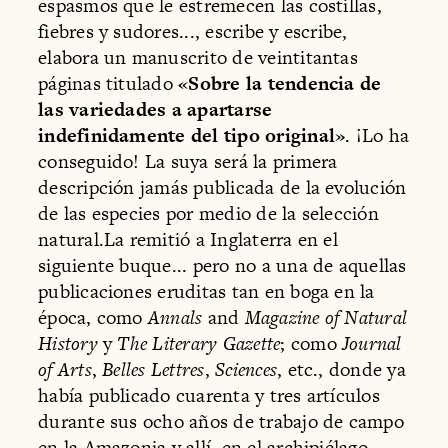
espasmos que le estremecen las costillas,
fiebres y sudores..., escribe y escribe,
elabora un manuscrito de veintitantas
páginas titulado
«Sobre la tendencia de
las variedades a apartarse
indefinidamente del tipo original»
. ¡Lo ha
conseguido! La suya será la primera
descripción jamás publicada de la evolución
de las especies por medio de la selección
natural.La remitió a Inglaterra en el
siguiente buque... pero no a una de aquellas
publicaciones eruditas tan en boga en la
época, como
Annals
and
Magazine of Natural
History
y
The Literary Gazette
; como
Journal
of Arts
,
Belles Lettres
,
Sciences
, etc., donde ya
había publicado cuarenta y tres artículos
durante sus ocho años de trabajo de campo
en la Amazonia y allí, en el archipiélago