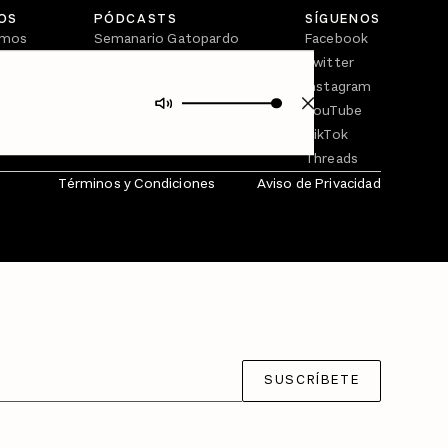
OS
PÓDCASTS
SÍGUENOS
omos
Semanario Gatopardo
Facebook
En Qué Momento
Twitter
Crecer en Distopía
Instagram
YouTube
TikTok
Threads
Términos y Condiciones
Aviso de Privacidad