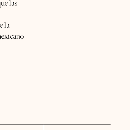
ue las
e la
mexicano