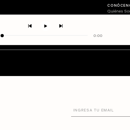
CONÓCEN
Quiénes S
Directorio
0:00