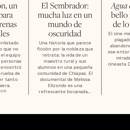
ón, un
El Sembrador:
Agua c
para
mucha luz en un
bello
irenas
mundo de
de lo
les
oscuridad
El cine m
plagad
enlistado
Una historia que parece
abandono
o que no
ficción por la nobleza que
ese entor
 el equipo
retrata: la vida de un
mirada
a personas
maestro rural y sus
cineasta 
d encontró
alumnos en una pequeña
 prueba de
comunidad de Chiapas. El
er tanto
documental de Melissa
iera.
Elizondo es una
refrescante bocanada...
IOR