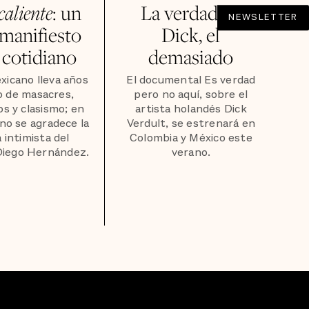
aliente
: un
La verdad de
NEWSLETTER
 manifiesto
Dick, el
 cotidiano
demasiado
exicano lleva años
El documental Es verdad
o de masacres,
pero no aquí, sobre el
s y clasismo; en
artista holandés Dick
no se agradece la
Verdult, se estrenará en
 intimista del
Colombia y México este
Diego Hernández.
verano.