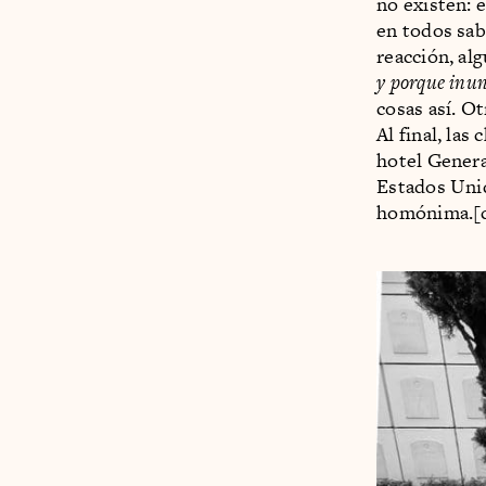
no existen: 
en todos sabí
reacción, al
y porque inun
cosas así. Ot
Al final, las
hotel Genera
Estados Unid
homónima.[c