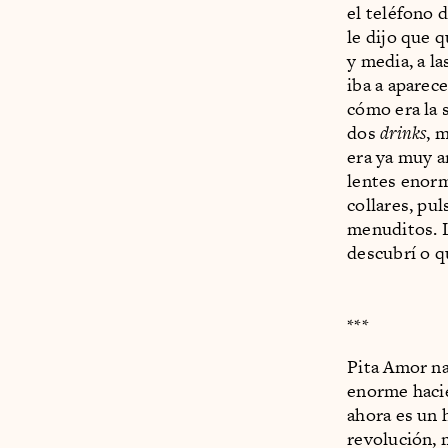
el teléfono 
le dijo que q
y media, a l
iba a aparec
cómo era la 
dos
drinks
, 
era ya muy a
lentes enorm
collares, pu
menuditos. L
descubrí o q
***
Pita Amor na
enorme haci
ahora es un 
revolución, 