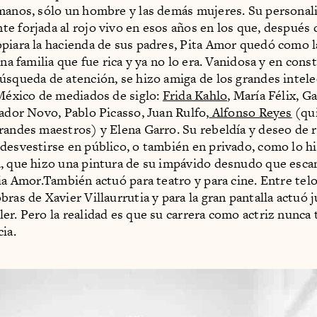
manos, sólo un hombre y las demás mujeres. Su personal
e forjada al rojo vivo en esos años en los que, después 
piara la hacienda de sus padres, Pita Amor quedó como l
una familia que fue rica y ya no lo era. Vanidosa y en cons
úsqueda de atención, se hizo amiga de los grandes intele
 México de mediados de siglo:
Frida Kahlo
, María Félix, G
vador Novo, Pablo Picasso, Juan Rulfo,
Alfonso Reyes
(qui
randes maestros) y Elena Garro. Su rebeldía y deseo de r
desvestirse en público, o también en privado, como lo h
, que hizo una pintura de su impávido desnudo que esca
lia Amor.También actuó para teatro y para cine. Entre tel
ras de Xavier Villaurrutia y para la gran pantalla actuó 
er. Pero la realidad es que su carrera como actriz nunca
ia.