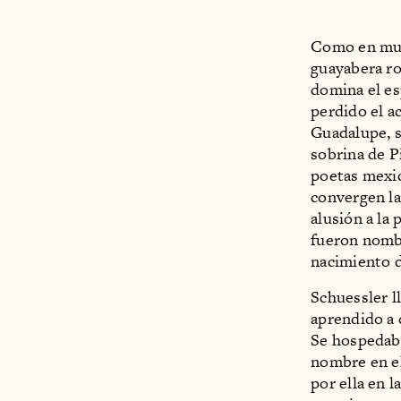
Como en much
guayabera ro
domina el es
perdido el a
Guadalupe, s
sobrina de P
poetas mexi
convergen la 
alusión a la
fueron nomb
nacimiento d
Schuessler l
aprendido a 
Se hospedaba
nombre en el
por ella en l