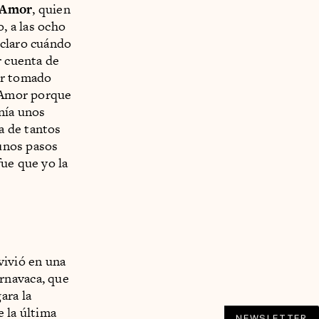
 Amor
, quien
, a las ocho
 claro cuándo
r cuenta de
er tomado
a Amor porque
nía unos
a de tantos
 unos pasos
fue que yo la
vivió en una
ernavaca, que
ara la
 la última
NEWSLETTER