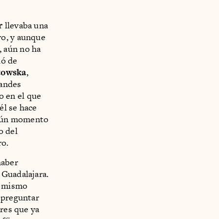
r
llevaba una
ro, y aunque
, aún no ha
ló de
towska
,
randes
ro en el que
él se hace
lgún momento
o del
ro.
haber
 Guadalajara.
l mismo
 preguntar
ares que ya