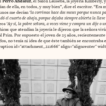
el
Perro Andaluz
, el Salón Lauseba, la joyería Kimberly, y
an de ella, en todos, y muy bien”, dice el escritor. “Era 
gunos me decían ‘
la corrimos hace dos meses porque nunca p
dó el cuarto de abajo, porque dejaba siempre abierta la llave d
ros ‘
Ay sí, la pobre señora, a veces viene y compra un dije o un
 chicas que atendían la joyería le dijeron que la señora viví
l Prim. Por supuesto el joven de 25 años, recientemente
os, no tenía ni idea de que éste también se encontraba e
aption id="attachment_211666" align="aligncenter" widt