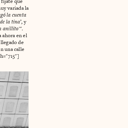
 fíjate que
muy variada la
agó la cuenta
e la tina’,
y
 anillito'"
.
a ahora en el
 llegado de
n una calle
h="715"]