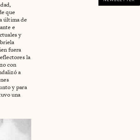
idad,
de que
a última de
tante e
ctuales y
abriela
en fuera
eflectores la
izo con
ndalizó a
ones
junto y para
 tuvo una