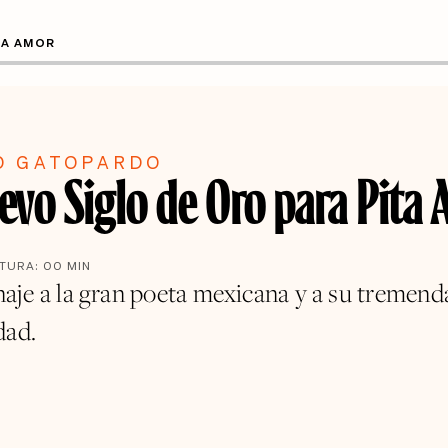
TA AMOR
O GATOPARDO
evo Siglo de Oro para Pita
CTURA:
00
MIN
je a la gran poeta mexicana y a su tremend
dad.