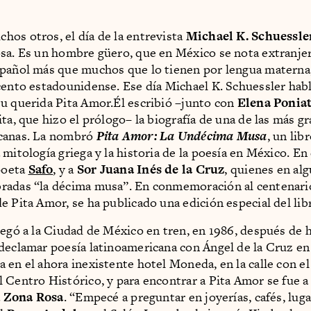
os otros, el día de la entrevista
Michael K. Schuessle
sa. Es un hombre güero, que en México se nota extranje
pañol más que muchos que lo tienen por lengua materna
cento estadounidense. Ese día Michael K. Schuessler hab
u querida Pita Amor.Él escribió –junto con
Elena Ponia
ita, que hizo el prólogo– la biografía de una de las más g
canas. La nombró
Pita Amor: La Undécima Musa
, un lib
mitología griega y la historia de la poesía en México. En 
 poeta
Safo
, y a
Sor Juana Inés de la Cruz
, quienes en a
radas “la décima musa”. En conmemoración al centenari
e Pita Amor, se ha publicado una edición especial del lib
legó a la Ciudad de México en tren, en 1986, después de 
declamar poesía latinoamericana con Ángel de la Cruz en
 en el ahora inexistente hotel Moneda, en la calle con e
 Centro Histórico, y para encontrar a Pita Amor se fue a
a
Zona Rosa
. “Empecé a preguntar en joyerías, cafés, lug