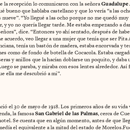
de la recepción lo comunicaron con la señora
Guadalupe
ué bueno que hablaba castellano y que lo vería “a las ocho
as nueve”. “Yo llegué a las ocho porque no me quedó muy
er, y yo no quería llegar tarde. Me estaba empezando a da
señora”, dice. “Entonces yo ahí sentado, después de hab
me acuerdo, veo llegar a una mujer que tenía que ser Pit
nciana, tenía un bastón de madera, estaba encorvada y te
es como de fondo de botella de Cocacola. Estaba cargad
lseras y anillos que la hacían doblarse un poquito, y daba
uego se paraba, y miraba con esos lentes alrededor. Así 
ue ella me descubrió a mi”.
ció el 30 de mayo de 1918. Los primeros años de su vida 
enda, la famosa
San Gabriel de las Palmas
, cerca de Cu
hotel. Se cuenta que en algún momento, antes de que lleg
medía el equivalente a la mitad del estado de Morelos.Fue