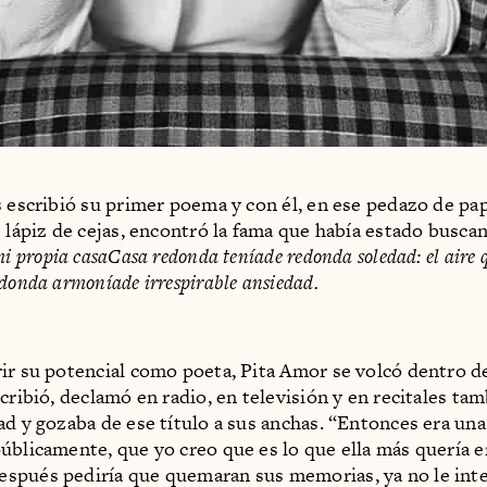
s escribió su primer poema y con él, en ese pedazo de pap
e lápiz de cejas, encontró la fama que había estado busc
i propia casaCasa redonda teníade redonda soledad: el aire 
donda armoníade irrespirable ansiedad.
ir su potencial como poeta, Pita Amor se volcó dentro d
cribió, declamó en radio, en televisión y en recitales tam
ad y gozaba de ese título a sus anchas. “Entonces era un
úblicamente, que yo creo que es lo que ella más quería e
spués pediría que quemaran sus memorias, ya no le int