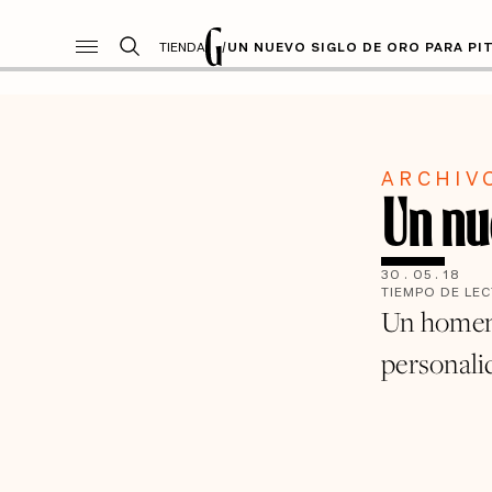
TIENDA
/
UN NUEVO SIGLO DE ORO PARA PI
ARCHIV
Un nu
30
.
05
.
18
TIEMPO DE LE
Un homena
personali