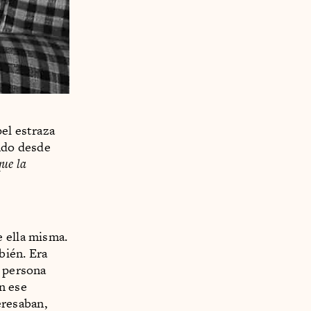
el estraza
ando desde
que la
e ella misma.
bién. Era
a persona
n ese
eresaban,