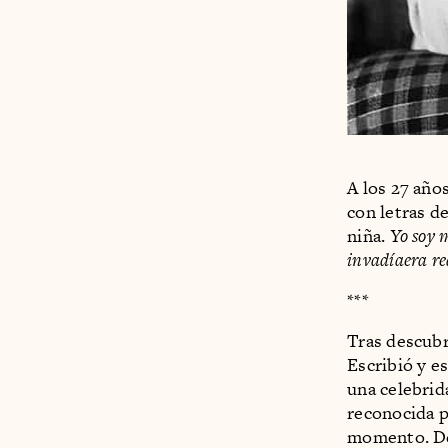
A los 27 año
con letras d
niña.
Yo soy m
invadíaera re
***
Tras descubr
Escribió y es
una celebrid
reconocida p
momento. De