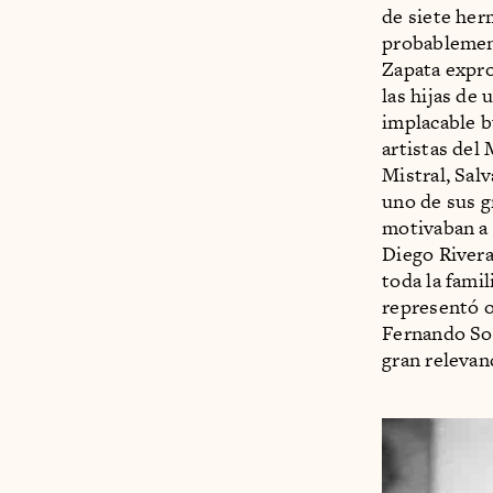
de siete her
probablement
Zapata expro
las hijas de 
implacable b
artistas del
Mistral, Sal
uno de sus g
motivaban a 
Diego Rivera
toda la fami
representó ob
Fernando Sol
gran relevanc