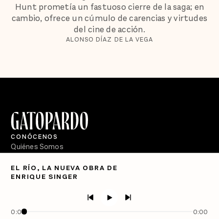
Hunt prometía un fastuoso cierre de la saga; en
cambio, ofrece un cúmulo de carencias y virtudes
del cine de acción.
ALONSO DÍAZ DE LA VEGA
CONÓCENOS
Quiénes Somos
Directorio
EL RÍO, LA NUEVA OBRA DE
ENRIQUE SINGER
PÓDCASTS
Semanario Gatopardo
En Qué Momento
0:00
0:00
Crecer en Distopía