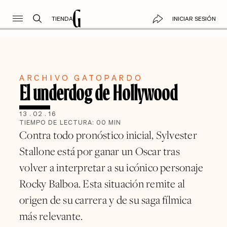
TIENDA
INICIAR SESIÓN
ARCHIVO GATOPARDO
El underdog de Hollywood
13
.
02
.
16
TIEMPO DE LECTURA:
00
MIN
Contra todo pronóstico inicial, Sylvester
Stallone está por ganar un Oscar tras
volver a interpretar a su icónico personaje
Rocky Balboa. Esta situación remite al
origen de su carrera y de su saga fílmica
más relevante.