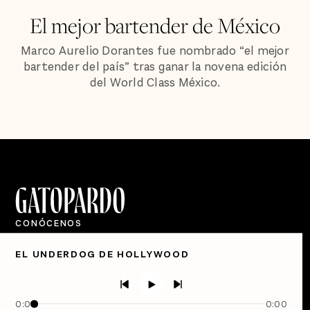
El mejor bartender de México
Marco Aurelio Dorantes fue nombrado “el mejor
bartender del país” tras ganar la novena edición
del World Class México.
CONÓCENOS
Quiénes Somos
EL UNDERDOG DE HOLLYWOOD
Directorio
PÓDCASTS
Semanario Gatopardo
0:00
0:00