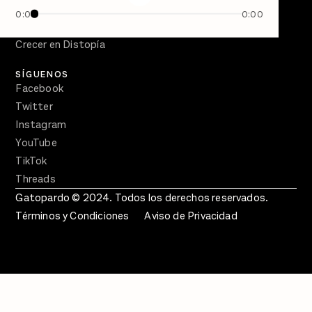
Semanario Gatopardo
0:00
0:00
En Qué Momento
Crecer en Distopía
SÍGUENOS
Facebook
Twitter
Instagram
YouTube
TikTok
Threads
Gatopardo © 2024. Todos los derechos reservados.
Términos y Condiciones
Aviso de Privacidad