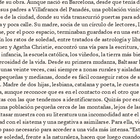
de su obra. Aunque nació en Barcelona, desde que tenía 
 sus padres a Villafranca del Panadés, una población viníc
s de la ciudad, donde su vida transcurrió puertas para ad
y poca calle. Su madre, socia de un círculo de lectores, l
ue, por el poco espacio, terminaban guardados en una est
n los ratos de soledad, entre tratados de astrología y lib
ez y Agatha Christie, encontró una vía para la escritura, 
 infancia, la escuela católica, los viñedos, la tierra más b
nerosidad de la vida. Desde su primera mudanza, Baltasar
unas veinte veces, casi siempre a zonas rurales y aisladas
pequeñas y medianas, donde es fácil conseguir ratos de 
. Madre de dos hijas, lesbiana, catalana y poeta, le cuesta
a, aunque reconoce que es en el contacto con el otro que
tas con las que tendemos a identificarnos. Quizás por es
una población pequeña cerca de las montañas, lejos de la
ltasar muestra con su literatura una incomodidad ante e
 con el sistema y una negativa a asimilarse. Para ella, v
 paso necesario para acceder a una vida más intensa.“Es
soledad, frente a la naturaleza, hacen que luego cuando