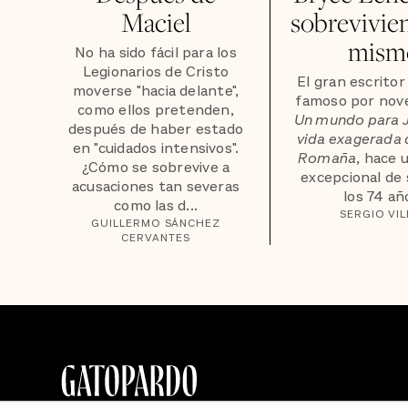
Maciel
sobrevivien
mism
No ha sido fácil para los
Legionarios de Cristo
El gran escrito
moverse "hacia delante",
famoso por nov
como ellos pretenden,
Un mundo para J
después de haber estado
vida exagerada 
en "cuidados intensivos".
Romaña
, hace 
¿Cómo se sobrevive a
excepcional de s
acusaciones tan severas
los 74 añ
como las d...
SERGIO VIL
GUILLERMO SÁNCHEZ
CERVANTES