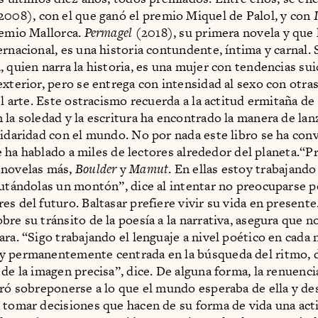
2008), con el que ganó el premio Miquel de Palol, y con
remio Mallorca.
Permagel
(2018), su primera novela y que 
ernacional, es una historia contundente, íntima y carnal. 
, quien narra la historia, es una mujer con tendencias sui
exterior, pero se entrega con intensidad al sexo con otras
el arte. Este ostracismo recuerda a la actitud ermitaña de
 la soledad y la escritura ha encontrado la manera de lan
lidaridad con el mundo. No por nada este libro se ha con
e ha hablado a miles de lectores alrededor del planeta.“P
 novelas más,
Boulder
y
Mamut
. En ellas estoy trabajand
rutándolas un montón”, dice al intentar no preocuparse p
es del futuro. Baltasar prefiere vivir su vida en present
bre su tránsito de la poesía a la narrativa, asegura que n
ra. “Sigo trabajando el lenguaje a nivel poético en cada 
 permanentemente centrada en la búsqueda del ritmo, d
 de la imagen precisa”, dice. De alguna forma, la renuenci
gró sobreponerse a lo que el mundo esperaba de ella y de
 tomar decisiones que hacen de su forma de vida una act