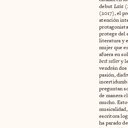
debut
Laia
(
(2017), el p
atención int
protagonista
protege del 
literatura y 
mujer que en
afuera en so
best seller
y l
vendrán dos
pasión, disf
incertidumbr
preguntan so
de manera cla
mucho. Estoy
musicalidad,
escritora lo
ha parado de