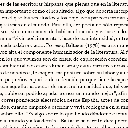
es de las escritoras hispanas que piensa que en la literat
an importante como el resultado, algo que debería inter
n el que los resultados y los objetivos parecen primar y
justicias en el mundo. Para ella, ser poeta no sólo repre
rsos, sino una manera de habitar el mundo y estar con lo
mina “vivir poéticamente”: hacerlo con intensidad, ent
a cada palabra y acto. Por eso, Baltasar (1978) es una muj
voz alta el componente humanizador de la literatura. Al fi
en los que vivimos son de crisis, de explotación económi
 ambiental o escasez alimentaria y estas circunstancias a
o de nosotros, le exigen una postura sobre su labor y su o
bre pequeños espacios de redención porque tiene la capa
con aquellos aspectos de nuestra humanidad que, tal v
a, hubieran podido ayudar a crear un mundo mejor”, afir
 correspondencia electrónica desde España, antes de co
años, cuando empezó a escribir y vivía replegada en sí m
 sobre ello. “Es algo sobre lo que he ido dándome cuent
o al mundo y a los demás”. Baltasar ha escrito diez poem
os últimos diez años, todos premiados. Entre ellos, se en