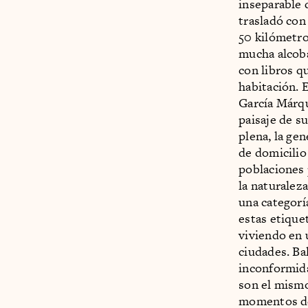
inseparable 
trasladó con
50 kilómetro
mucha alcoba 
con libros q
habitación. E
García Márqu
paisaje de su
plena, la ge
de domicilio 
poblaciones 
la naturaleza
una categorí
estas etique
viviendo en 
ciudades. Ba
inconformidad
son el mismo
momentos de 