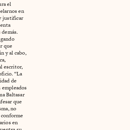
ura el
pelarnos en
 justificar
senta
s demás.
regando
er que
n y al cabo,
ca,
l escritor,
ficio. “La
cidad de
ez empleados
ma Baltasar
nfesar que
isma, no
a conforme
arios en
cuentra su