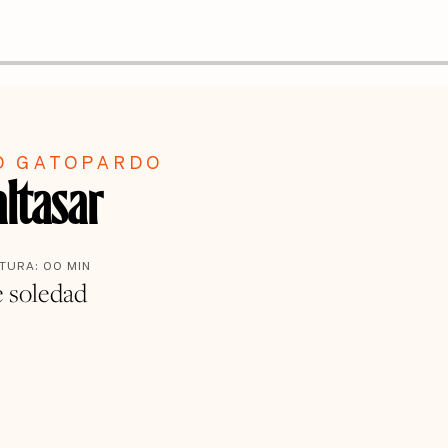
O GATOPARDO
altasar
CTURA:
00
MIN
e soledad