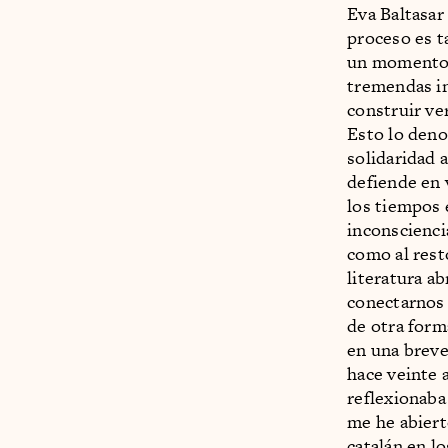
Eva Baltasar 
proceso es t
un momento e
tremendas in
construir ve
Esto lo deno
solidaridad 
defiende en 
los tiempos 
inconsciencia
como al rest
literatura a
conectarnos 
de otra form
en una breve
hace veinte 
reflexionaba
me he abiert
catalán en l