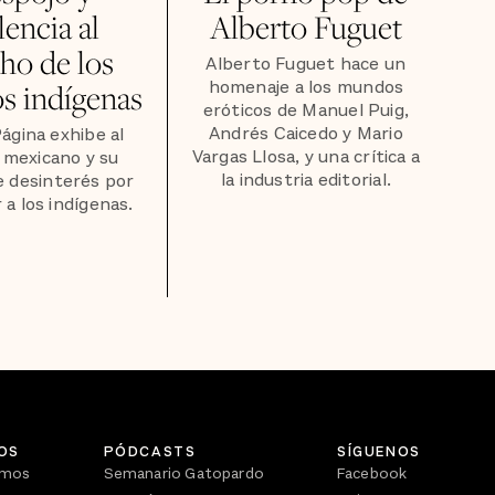
lencia al
Alberto Fuguet
ho de los
Alberto Fuguet hace un
homenaje a los mundos
s indígenas
eróticos de Manuel Puig,
Andrés Caicedo y Mario
Página exhibe al
Vargas Llosa, y una crítica a
 mexicano y su
la industria editorial.
e desinterés por
 a los indígenas.
OS
PÓDCASTS
SÍGUENOS
omos
Semanario Gatopardo
Facebook