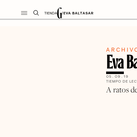
TIENDA
/
EVA BALTASAR
ARCHIV
Eva B
05
.
09
.
19
TIEMPO DE LE
A ratos d