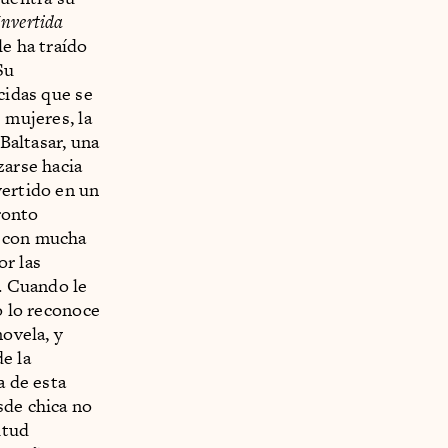
Invertida
le ha traído
Su
cidas que se
 mujeres, la
 Baltasar, una
zarse hacia
vertido en un
ronto
o con mucha
or las
e. Cuando le
o lo reconoce
novela, y
e la
a de esta
sde chica no
itud