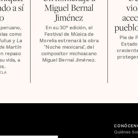
do a sí
Miguel Bernal
vio
o
Jiménez
acec
pueblo
r peruano,
En su 30° edición, el
elas como
Festival de Música de
Pie de 
ulius
y
La
Morelia estrenará la obra
Estado
de Martín
"Noche mexicana", del
crecient
un repaso
compositor michoacano
proteger
u vida, a
Miguel Bernal Jiménez.
os.
ELA
CONÓCEN
Quiénes S