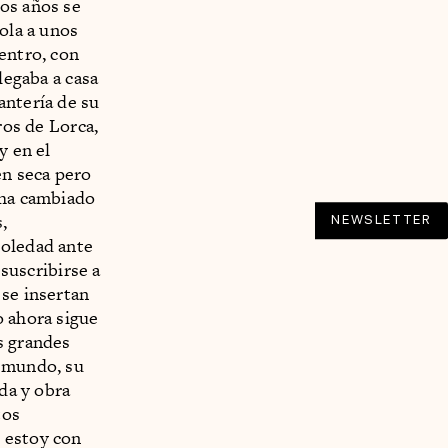
dos años se
ola a unos
entro, con
legaba a casa
antería de su
ros de Lorca,
y en el
ien seca pero
 ha cambiado
,
NEWSLETTER
soledad ante
 suscribirse a
 se insertan
o ahora sigue
s grandes
l mundo, su
ida y obra
tos
 estoy con