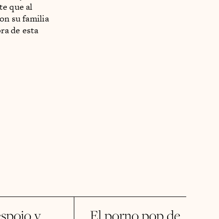
te que al
on su familia
bra de esta
spojo y
El porno pop de