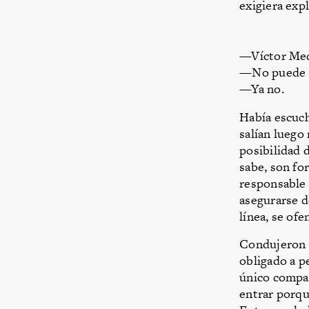
exigiera expl
—Víctor Medi
—No puede se
—Ya no.
Había escuc
salían luego
posibilidad d
sabe, son for
responsable 
asegurarse d
línea, se ofe
Condujeron a
obligado a pe
único compañ
entrar porqu