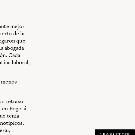
iante mejor
uerto de la
uzgaron que
na abogada
ión. Cada
tina laboral,
o menos
on retraso
a en Bogotá,
ue tenía
enotípicos,
erar,
NEWSLETTER