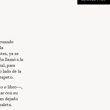
 cuando
la
stes, ya se
ña llamó a la
al, para
 lado de la
respeto.
no o libro—,
lar con su
ían dejado
aleta.