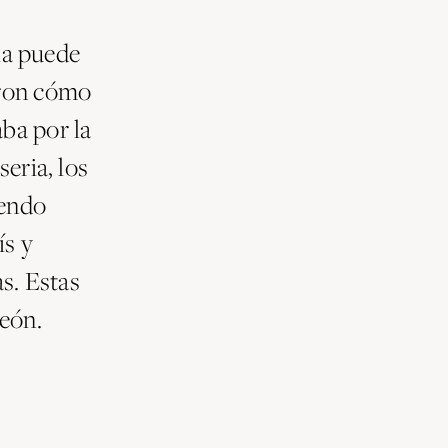
la puede
eron cómo
aba por la
seria, los
iendo
ís y
s. Estas
León.