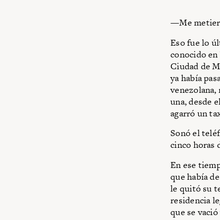
—Me metiero
Eso fue lo ú
conocido en 
Ciudad de Mé
ya había pas
venezolana, 
una, desde el
agarró un ta
Sonó el telé
cinco horas 
En ese tiemp
que había de
le quitó su 
residencia le
que se vació