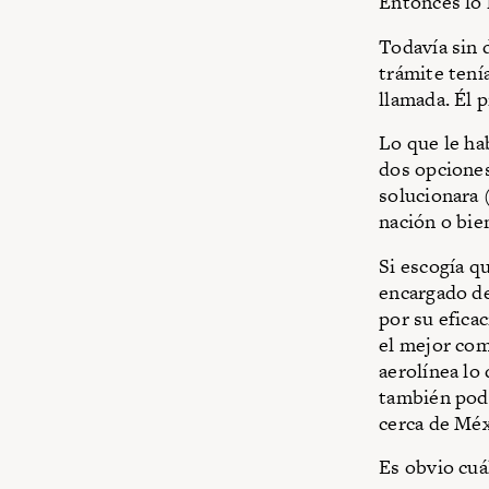
Entonces lo 
Todavía sin 
trámite tení
llamada. Él 
Lo que le hab
dos opciones
solucionara 
nación o bien
Si escogía qu
encargado de
por su efica
el mejor com
aerolínea lo
también podía
cerca de Méx
Es obvio cuá