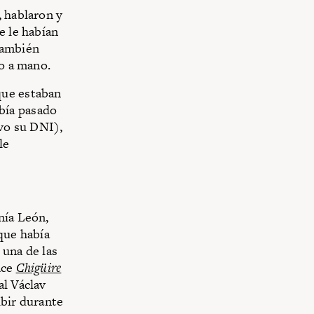
, hablaron y
e le habían
 También
to a mano.
que estaban
bía pasado
lvo su DNI),
le
nía León,
que había
 una de las
ace
Chigüire
al Václav
ibir durante