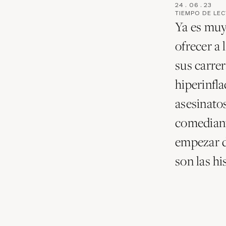
24
.
06
.
23
TIEMPO DE LE
Ya es muy
ofrecer a
sus carre
hiperinfla
asesinatos
comediant
empezar d
son las hi