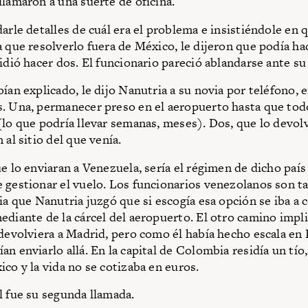
llamaron a una suerte de oficina.
darle detalles de cuál era el problema e insistiéndole en 
a que resolverlo fuera de México, le dijeron que podía ha
pidió hacer dos. El funcionario pareció ablandarse ante su
ían explicado, le dijo Nanutria a su novia por teléfono, 
. Una, permanecer preso en el aeropuerto hasta que tod
(lo que podría llevar semanas, meses). Dos, que lo devolv
 al sitio del que venía.
e lo enviaran a Venezuela, sería el régimen de dicho país
 gestionar el vuelo. Los funcionarios venezolanos son t
cia que Nanutria juzgó que si escogía esa opción se iba a 
ediante de la cárcel del aeropuerto. El otro camino impli
 devolviera a Madrid, pero como él había hecho escala en
n enviarlo allá. En la capital de Colombia residía un tío
ico y la vida no se cotizaba en euros.
l fue su segunda llamada.