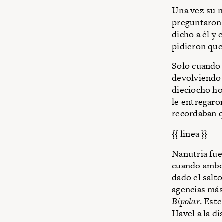
Una vez su n
preguntaron.
dicho a él y 
pidieron que
Solo cuando 
devolviendo 
dieciocho ho
le entregaro
recordaban q
{{ linea }}
Nanutria fue
cuando ambos
dado el salto
agencias má
Bipolar
. Est
Havel a la di