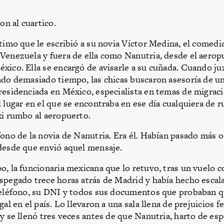
n al cuartico.
ltimo que le escribió a su novia Víctor Medina, el comed
Venezuela y fuera de ella como Nanutria, desde el aerop
xico. Ella se encargó de avisarle a su cuñada. Cuando j
ado demasiado tiempo, las chicas buscaron asesoría de u
residenciada en México, especialista en temas de migrac
 lugar en el que se encontraba en ese día cualquiera de ru
xi rumbo al aeropuerto.
fono de la novia de Nanutria. Era él. Habían pasado más 
desde que envió aquel mensaje.
o, la funcionaria mexicana que lo retuvo, tras un vuelo c
spegado trece horas atrás de Madrid y había hecho escal
teléfono, su DNI y todos sus documentos que probaban q
gal en el país. Lo llevaron a una sala llena de prejuicios f
 y se llenó tres veces antes de que Nanutria, harto de esp