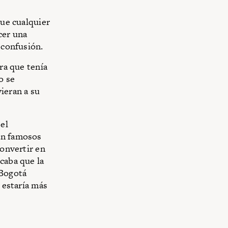
que cualquier
cer una
 confusión.
era que tenía
o se
ieran a su
 el
an famosos
convertir en
caba que la
 Bogotá
, estaría más