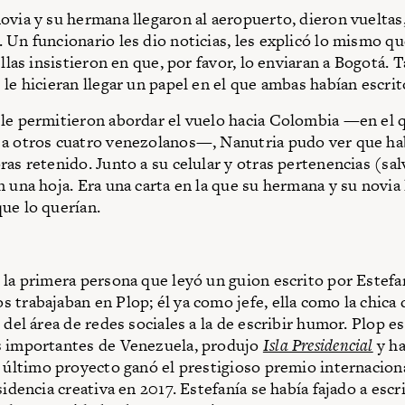
ovia y su hermana llegaron al aeropuerto, dieron vueltas
 Un funcionario les dio noticias, les explicó lo mismo qu
ellas insistieron en que, por favor, lo enviaran a Bogotá.
 le hicieran llegar un papel en el que ambas habían escri
le permitieron abordar el vuelo hacia Colombia —en el 
a otros cuatro venezolanos—, Nanutria pudo ver que ha
ras retenido. Junto a su celular y otras pertenencias (sa
n una hoja. Era una carta en la que su hermana y su novia 
ue lo querían.
 la primera persona que leyó un guion escrito por Estefa
 trabajaban en Plop; él ya como jefe, ella como la chica 
 del área de redes sociales a la de escribir humor. Plop es
s importantes de Venezuela, produjo
Isla Presidencial
y h
e último proyecto ganó el prestigioso premio internacion
sidencia creativa en 2017. Estefanía se había fajado a escr