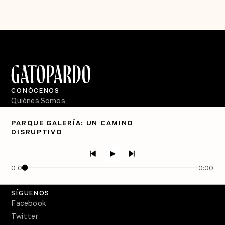
CONÓCENOS
Quiénes Somos
Directorio
PARQUE GALERÍA: UN CAMINO
DISRUPTIVO
PÓDCASTS
Semanario Gatopardo
En Qué Momento
0:00
0:00
Crecer en Distopía
SÍGUENOS
Facebook
Twitter