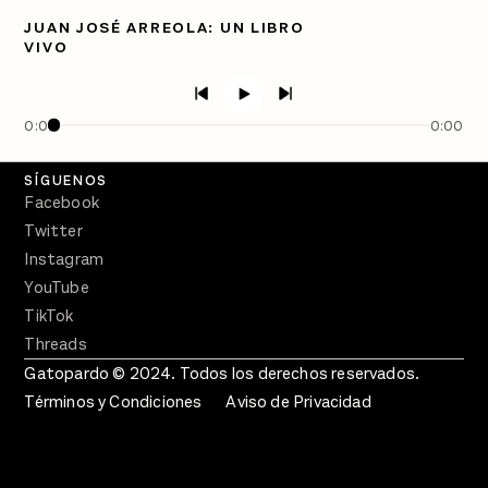
Directorio
JUAN JOSÉ ARREOLA: UN LIBRO
VIVO
PÓDCASTS
Semanario Gatopardo
En Qué Momento
0:00
0:00
Crecer en Distopía
SÍGUENOS
Facebook
Twitter
Instagram
YouTube
TikTok
Threads
Gatopardo © 2024. Todos los derechos reservados.
Términos y Condiciones
Aviso de Privacidad