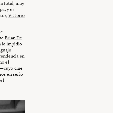
ia total; muy
pa, y es
ctor,
Vittorio
te
que
Brian De
a le impidió
nguaje
 tendencia en
mo el
 —cuyo cine
mos en serio
el