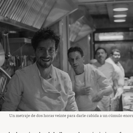
Un metraje de dos horas veinte para darle cabida a un cúmulo enor