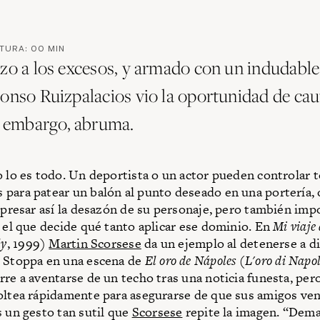
CTURA:
00
MIN
azo a los excesos, y armado con un indudabl
lonso Ruizpalacios vio la oportunidad de cau
in embargo, abruma.
o lo es todo. Un deportista o un actor pueden controlar 
para patear un balón al punto deseado en una portería, 
expresar así la desazón de su personaje, pero también imp
n el que decide qué tanto aplicar ese dominio. En
Mi viaje 
ly
, 1999)
Martin Scorsese
da un ejemplo al detenerse a di
o Stoppa en una escena de
El oro de Nápoles
(
L'oro di Napol
rre a aventarse de un techo tras una noticia funesta, per
oltea rápidamente para asegurarse de que sus amigos ve
s un gesto tan sutil que
Scorsese
repite la imagen. “Dema