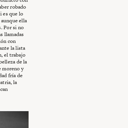
haber robado
i es que lo
, aunque ella
. Por si no
as llamadas
ión con
nte la lista
 el trabajo
belleza de la
re moreno y
ad fría de
tria, la
scan