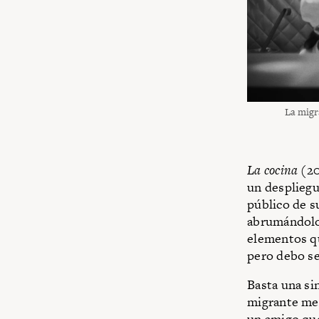
La migra
La cocina
(20
un despliegu
público de s
abrumándolo.
elementos qu
pero debo ser
Basta una si
migrante mex
un amigo que