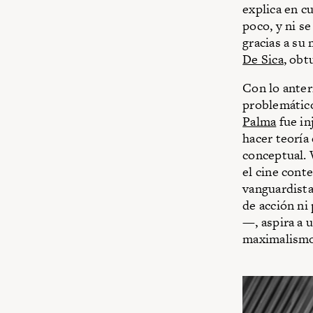
explica en cu
poco, y ni s
gracias a su
De Sica
, obt
Con lo anter
problemático
Palma
fue in
hacer teoría
conceptual. 
el cine cont
vanguardista
de acción ni
—, aspira a 
maximalismo