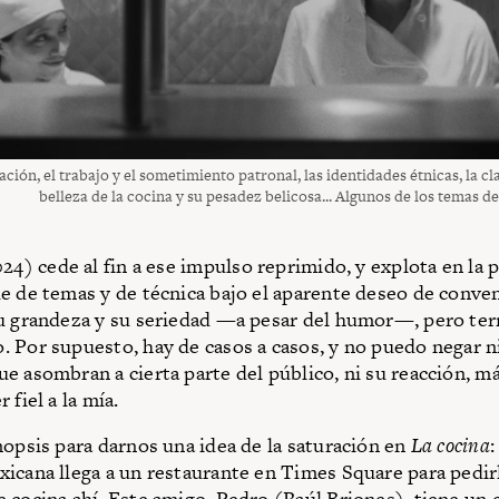
ción, el trabajo y el sometimiento patronal, las identidades étnicas, la cla
belleza de la cocina y su pesadez belicosa... Algunos de los temas de
24) cede al fin a ese impulso reprimido, y explota en la 
e de temas y de técnica bajo el aparente deseo de conven
u grandeza y su seriedad —a pesar del humor—, pero te
 Por supuesto, hay de casos a casos, y no puedo negar ni
e asombran a cierta parte del público, ni su reacción, má
 fiel a la mía.
nopsis para darnos una idea de la saturación en
La cocina
:
icana llega a un restaurante en Times Square para pedirl
 cocina ahí. Este amigo, Pedro (Raúl Briones), tiene un 