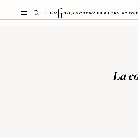
TIENDA
CINE
/
LA COCINA
ES RUIZPALACIOS
La c