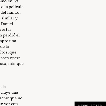
nino en
La
o la película
 del humor.
o similar y
 Daniel
 estas
n perdió el
empre una
de la
itos, que
éroes opera
iato, más que
 la
ncluye una
ostrar que no
ue ver con
NEWSLETTER