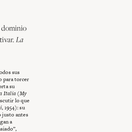
e dominio
La
tivar.
todos sus
o para torcer
orta su
a Italia
(
My
scutir lo que
i
, 1954): su
o justo antes
ngan a
siado”,