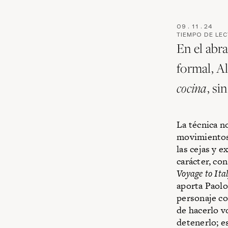
09
.
11
.
24
TIEMPO DE LE
En el abr
formal, A
cocina
, s
La técnica n
movimientos 
las cejas y 
carácter, co
Voyage to Ita
aporta Paol
personaje co
de hacerlo v
detenerlo; e