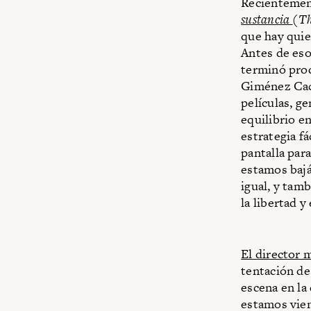
Recientement
sustancia
(
Th
que hay quie
Antes de es
terminó prod
Giménez Cac
películas, g
equilibrio e
estrategia fá
pantalla par
estamos bajá
igual, y tam
la libertad y
El director 
tentación de
escena en la
estamos vien