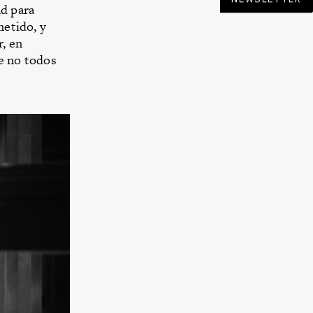
d para
metido, y
, en
ue no todos