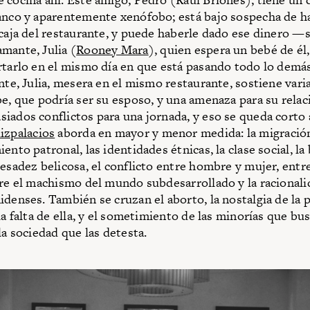
anco y aparentemente xenófobo; está bajo sospecha de 
 caja del restaurante, y puede haberle dado ese dinero —s
mante, Julia (
Rooney Mara
), quien espera un bebé de él
rtarlo en el mismo día en que está pasando todo lo demás
ente, Julia, mesera en el mismo restaurante, sostiene vari
be, que podría ser su esposo, y una amenaza para su relac
iados conflictos para una jornada, y eso se queda corto a
izpalacios
aborda en mayor y menor medida: la migración,
ento patronal, las identidades étnicas, la clase social, la 
pesadez belicosa, el conflicto entre hombre y mujer, ent
tre el machismo del mundo subdesarrollado y la racionalid
denses. También se cruzan el aborto, la nostalgia de la pa
la falta de ella, y el sometimiento de las minorías que bu
la sociedad que las detesta.