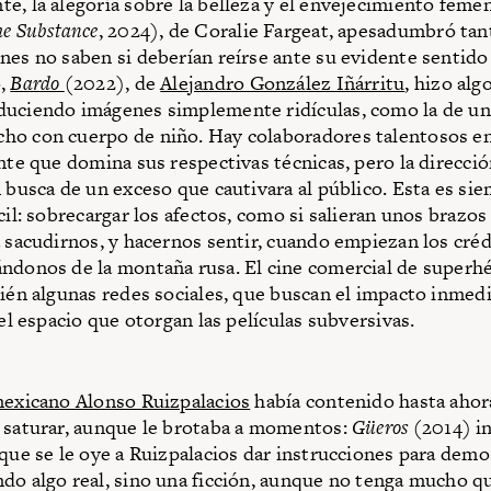
e, la alegoría sobre la belleza y el envejecimiento feme
e Substance
, 2024), de Coralie Fargeat, apesadumbró tant
nes no saben si deberían reírse ante su evidente sentido
o,
Bardo
(2022), de
Alejandro González Iñárritu
, hizo alg
uciendo imágenes simplemente ridículas, como la de un
ho con cuerpo de niño. Hay colaboradores talentosos en
ente que domina sus respectivas técnicas, pero la direcció
n busca de un exceso que cautivara al público. Esta es si
cil: sobrecargar los afectos, como si salieran unos brazos 
a sacudirnos, y hacernos sentir, cuando empiezan los créd
ndonos de la montaña rusa. El cine comercial de superh
bién algunas redes sociales, que buscan el impacto inmed
 el espacio que otorgan las películas subversivas.
mexicano Alonso Ruizpalacios
había contenido hasta ahora
 saturar, aunque le brotaba a momentos:
Güeros
(2014) i
 que se le oye a Ruizpalacios dar instrucciones para dem
do algo real, sino una ficción, aunque no tenga mucho q