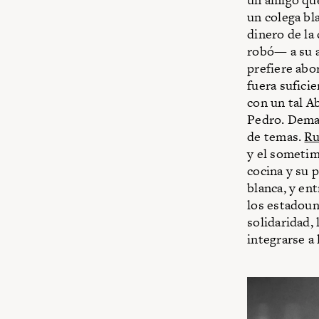
un colega bl
dinero de la
robó— a su a
prefiere abo
fuera sufici
con un tal A
Pedro. Demas
de temas.
Ru
y el sometimi
cocina y su 
blanca, y en
los estadouni
solidaridad, 
integrarse a 