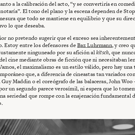
anto a la calibración del acto, “y se convertiría en comed
e notaría”. El tono del plano y la escena dependen de Stop
 mesura que todo se mantiene en equilibrio y que su dire
uvo lo que deseaba.
ior no pretendo sugerir que el exceso sea inherentemen
. Estoy entre los defensores de
Baz Luhrmann
, y creo 
justamente ninguneado por su afición al
kitsch
, que nunc
 del cine mediante obras de ficción que ni necesitaban le
Vamos, el maximalismo es un estilo válido, pero hay una
emporáneo que, a diferencia de cineastas tan variados co
 Guy Maddin o el coreógrafo de las balaceras, John Woo
 por un segundo parece verosímil, ni espera que lo tome
una seriedad que rompe con la enajenación fundamental d
.