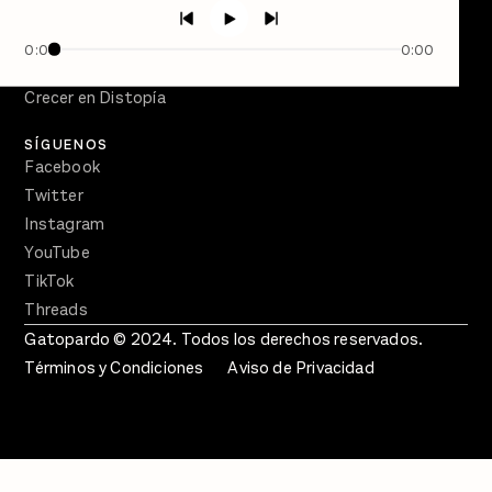
PÓDCASTS
Semanario Gatopardo
0:00
0:00
En Qué Momento
Crecer en Distopía
SÍGUENOS
Facebook
Twitter
Instagram
YouTube
TikTok
Threads
Gatopardo © 2024. Todos los derechos reservados.
Términos y Condiciones
Aviso de Privacidad