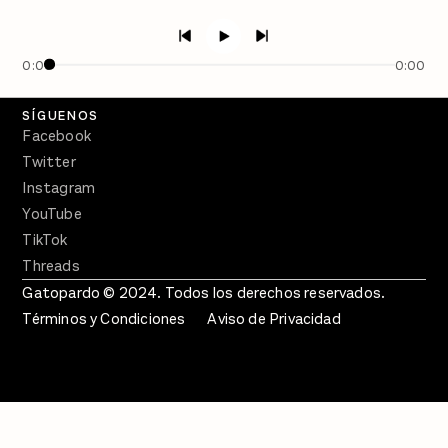
PÓDCASTS
Semanario Gatopardo
En Qué Momento
0:00
0:00
Crecer en Distopía
SÍGUENOS
Facebook
Twitter
Instagram
YouTube
TikTok
Threads
Gatopardo © 2024. Todos los derechos reservados.
Términos y Condiciones
Aviso de Privacidad