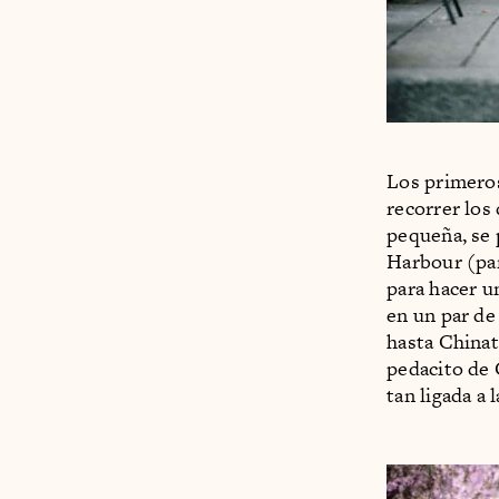
Los primeros
recorrer los 
pequeña, se 
Harbour (par
para hacer u
en un par de
hasta Chinat
pedacito de C
tan ligada a 