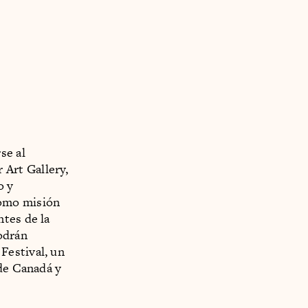
se al
Art Gallery,
o y
como misión
ntes de la
odrán
Festival, un
 de Canadá y