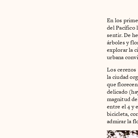
En los prime
del Pacífico 
sentir. De h
árboles y fl
explorar la 
urbana conv
Los cerezos 
la ciudad or
que florecen
delicado (ha
magnitud del
entre el 4 y 
bicicleta, co
admirar la f