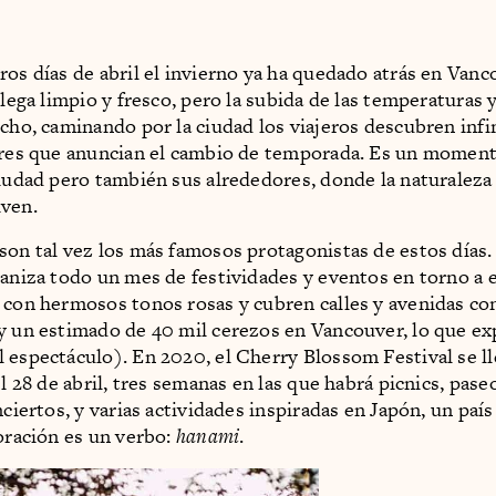
ros días de abril el invierno ya ha quedado atrás en Vanco
llega limpio y fresco, pero la subida de las temperaturas y
echo, caminando por la ciudad los viajeros descubren infi
ores que anuncian el cambio de temporada. Es un moment
ciudad pero también sus alrededores, donde la naturaleza
iven.
son tal vez los más famosos protagonistas de estos días
ganiza todo un mes de festividades y eventos en torno a 
 con hermosos tonos rosas y cubren calles y avenidas c
y un estimado de 40 mil cerezos en Vancouver, lo que exp
 espectáculo). En 2020, el Cherry Blossom Festival se ll
el 28 de abril, tres semanas en las que habrá picnics, pase
nciertos, y varias actividades inspiradas en Japón, un paí
loración es un verbo:
hanami
.