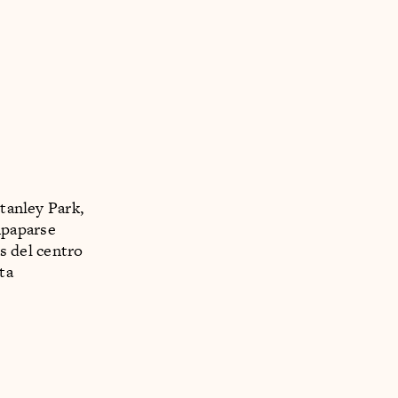
Stanley Park,
mpaparse
ás del centro
ta