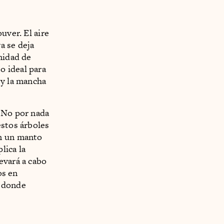
uver. El aire
a se deja
nidad de
o ideal para
 y la mancha
. No por nada
estos árboles
on un manto
lica la
evará a cabo
os en
s donde