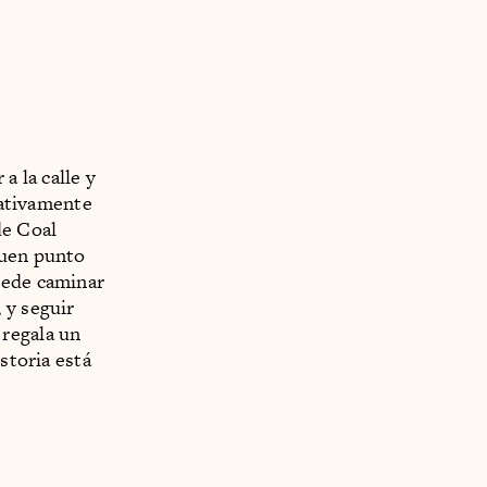
 la calle y
lativamente
de Coal
buen punto
uede caminar
 y seguir
 regala un
storia está