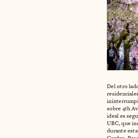
Del otro lad
residencial
ininterrumpi
sobre 4th Av
ideal es segu
UBC, que inc
durante est
Garden. Pase