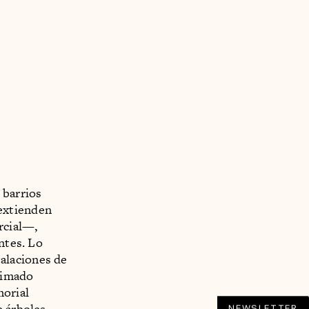
 barrios
extienden
rcial—,
ntes. Lo
talaciones de
nimado
orial
 árboles,
NEWSLETTER