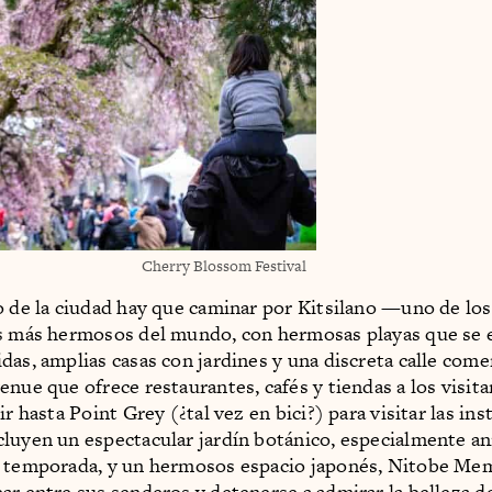
Cherry Blossom Festival
o de la ciudad hay que caminar por Kitsilano —uno de los
es más hermosos del mundo, con hermosas playas que se 
das, amplias casas con jardines y una discreta calle come
enue que ofrece restaurantes, cafés y tiendas a los visita
ir hasta Point Grey (¿tal vez en bici?) para visitar las ins
luyen un espectacular jardín botánico, especialmente a
a temporada, y un hermosos espacio japonés, Nitobe Mem
ar entre sus senderos y detenerse a admirar la belleza de