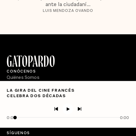
ante la ciudadaní...
LUIS MENDOZA OVANDO
CONÓCENOS
Quiénes Somos
Directorio
LA GIRA DEL CINE FRANCÉS
CELEBRA DOS DÉCADAS
PÓDCASTS
Semanario Gatopardo
En Qué Momento
0:00
0:00
Crecer en Distopía
SÍGUENOS