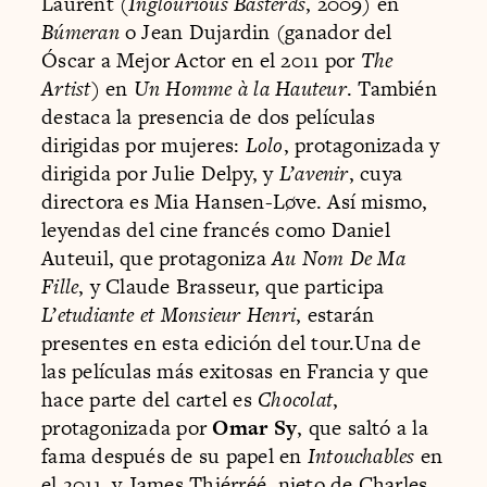
Laurent (
Inglourious Basterds
, 2009) en
Búmeran
o Jean Dujardin (ganador del
Óscar a Mejor Actor en el 2011 por
The
Artist
) en
Un Homme à la Hauteur
. También
destaca la presencia de dos películas
dirigidas por mujeres:
Lolo
, protagonizada y
dirigida por Julie Delpy, y
L’avenir
, cuya
directora es Mia Hansen-Løve. Así mismo,
leyendas del cine francés como Daniel
Auteuil, que protagoniza
Au Nom De Ma
Fille
, y Claude Brasseur, que participa
L’etudiante et Monsieur Henri
, estarán
presentes en esta edición del tour.Una de
las películas más exitosas en Francia y que
hace parte del cartel es
Chocolat
,
protagonizada por
Omar Sy
, que saltó a la
fama después de su papel en
Intouchables
en
el 2011, y James Thiérréé, nieto de Charles