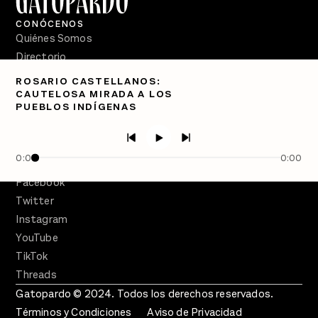
CONÓCENOS
Quiénes Somos
Directorio
ROSARIO CASTELLANOS:
PÓDCASTS
CAUTELOSA MIRADA A LOS
Semanario Gatopardo
PUEBLOS INDÍGENAS
En Qué Momento
Crecer en Distopía
0:00
0:00
SÍGUENOS
Facebook
Twitter
Instagram
YouTube
TikTok
Threads
Gatopardo © 2024. Todos los derechos reservados.
Términos y Condiciones
Aviso de Privacidad