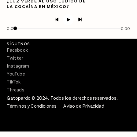
¿LUZ VERDE AL USO LÚDICO DE
LA COCAÍNA EN MÉXICO?
PÓDCASTS
Semanario Gatopardo
En Qué Momento
0:00
0:00
Crecer en Distopía
SÍGUENOS
Facebook
Twitter
Instagram
YouTube
TikTok
Threads
Gatopardo © 2024. Todos los derechos reservados.
Términos y Condiciones
Aviso de Privacidad