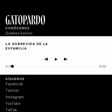
CONÓCENOS
Quiénes Somos
Directorio
LA SOBREVIDA DE LA
EXFAMILIA
PÓDCASTS
Semanario Gatopardo
En Qué Momento
0:00
0:00
Crecer en Distopía
SÍGUENOS
Facebook
Twitter
Instagram
YouTube
TikTok