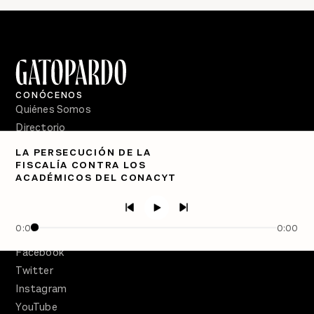
CONÓCENOS
Quiénes Somos
Directorio
LA PERSECUCIÓN DE LA
PÓDCASTS
FISCALÍA CONTRA LOS
Semanario Gatopardo
ACADÉMICOS DEL CONACYT
En Qué Momento
Crecer en Distopía
0:00
0:00
SÍGUENOS
Facebook
Twitter
Instagram
YouTube